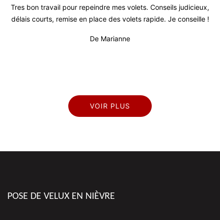
x,
Super travail ! Équipe très agréable je recommande vivement !
 !
De Julien
pr
VOIR PLUS
POSE DE VELUX EN NIÈVRE