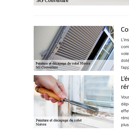
Co
L’in
comm
vole
doté
l’ap
L’
ré
Vous
dépe
effe
réno
plus