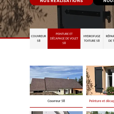
NOS RÉALISATIONS
NOU
PEINTURE ET
COUVREUR
HYDROFUGE
RÉPAR
DÉCAPAGE DE VOLET
58
TOITURE 58
DE 
58
Couvreur 58
Peinture et déca