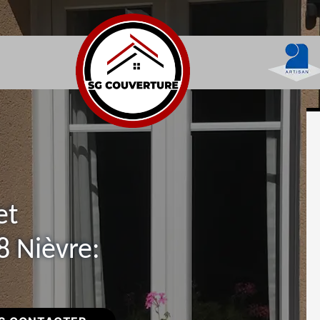
et
8 Nièvre: