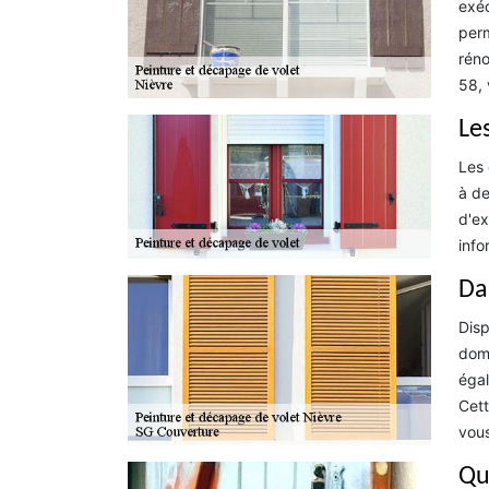
exéc
perm
réno
58, 
Le
Les 
à de
d'ex
info
Da
Disp
doma
égal
Cett
vous
Que