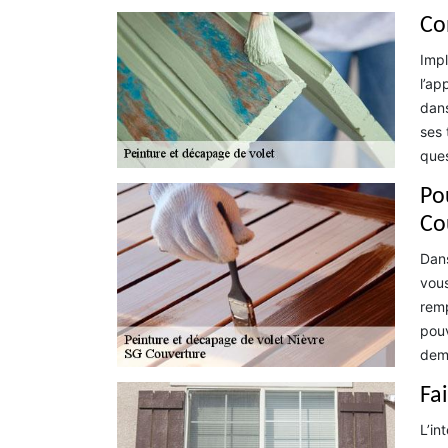
Co
Impl
l’ap
dans
ses 
ques
Po
Co
Dans
vous
remp
pouv
dem
Fa
L’in