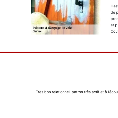
Il e
de p
proc
et p
Couv
Très bon relationnel, patron très actif et à l’éco