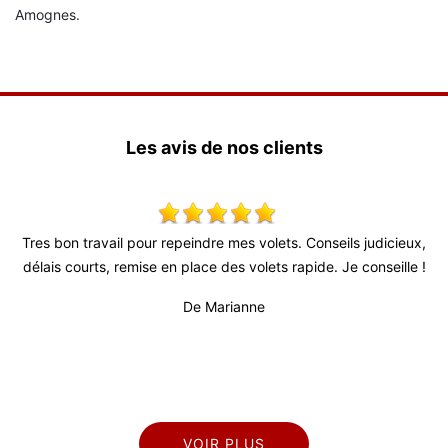
Amognes.
Les avis de nos clients
icieux,
Très bon relationnel, patron très actif et à l’écoute. Délais tr
eille !
fiable (surtout au vu de la conjoncture actuelle) et personne
professionnel et sérieux. Travail de bonne qualité et surtout t
propre.
De Titi
VOIR PLUS