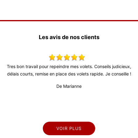
Les avis de nos clients
 bon travail pour repeindre mes volets. Conseils judicieux,
Très bon 
is courts, remise en place des volets rapide. Je conseille !
fiable (
profession
De Marianne
VOIR PLUS