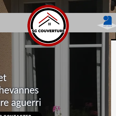
et
Chevannes
re aguerri