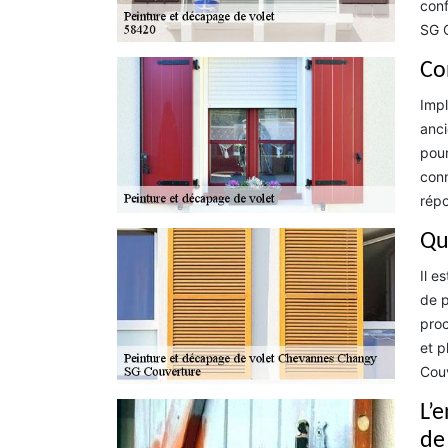
conf
SG C
Co
Impl
anci
pour
conn
répo
Que
Il e
de p
proc
et p
Couv
L’e
de