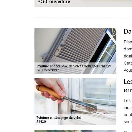
Da
Disp
doma
égal
Cett
vous
Le
en
Les 
indi
cont
sont