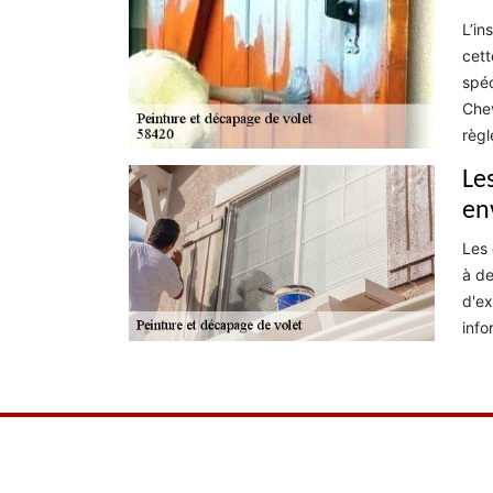
L’in
cett
spéc
Chev
règl
Le
en
Les 
à de
d'ex
info