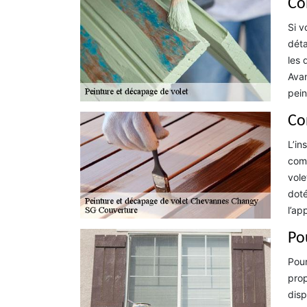
Co
Si v
déta
les 
Avan
pein
Co
L’in
comm
vole
doté
l’ap
Po
Pour
prop
disp