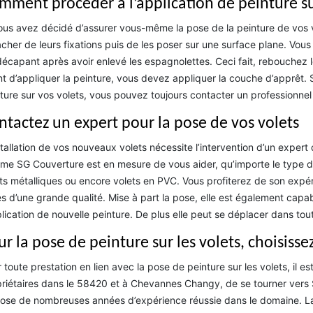
mment procéder à l’application de peinture su
ous avez décidé d’assurer vous-même la pose de la peinture de vos vo
cher de leurs fixations puis de les poser sur une surface plane. Vous a
décapant après avoir enlevé les espagnolettes. Ceci fait, rebouchez les
t d’appliquer la peinture, vous devez appliquer la couche d’apprêt.
ture sur vos volets, vous pouvez toujours contacter un professionn
ntactez un expert pour la pose de vos volets
stallation de vos nouveaux volets nécessite l’intervention d’un expert
e SG Couverture est en mesure de vous aider, qu’importe le type de
ts métalliques ou encore volets en PVC. Vous profiterez de son expér
s d’une grande qualité. Mise à part la pose, elle est également capab
plication de nouvelle peinture. De plus elle peut se déplacer dans 
ur la pose de peinture sur les volets, choisiss
 toute prestation en lien avec la pose de peinture sur les volets, il 
riétaires dans le 58420 et à Chevannes Changy, de se tourner vers SG 
ose de nombreuses années d’expérience réussie dans le domaine. La m