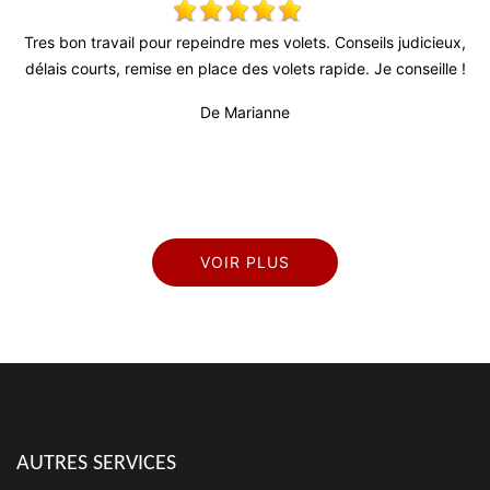
s
Tres bon travail pour repeindre mes volets. Conseils judicieux,
S
l
délais courts, remise en place des volets rapide. Je conseille !
rès
De Marianne
VOIR PLUS
AUTRES SERVICES