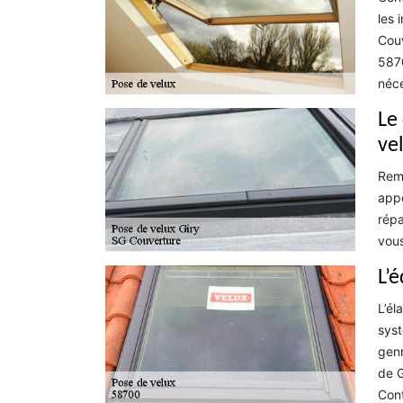
les 
Couv
5870
néce
Le
ve
Remp
appe
répa
vous
L’
L’él
syst
genr
de G
Cont