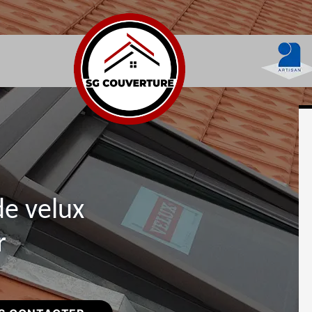
de velux
r