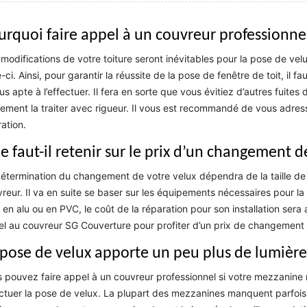
urquoi faire appel à un couvreur professionnel
modifications de votre toiture seront inévitables pour la pose de velu
e-ci. Ainsi, pour garantir la réussite de la pose de fenêtre de toit, il f
lus apte à l’effectuer. Il fera en sorte que vous évitiez d’autres fuites 
ement la traiter avec rigueur. Il vous est recommandé de vous adre
ation.
e faut-il retenir sur le prix d’un changement d
étermination du changement de votre velux dépendra de la taille de vo
reur. Il va en suite se baser sur les équipements nécessaires pour la 
 en alu ou en PVC, le coût de la réparation pour son installation sera 
l au couvreur SG Couverture pour profiter d’un prix de changement 
 pose de velux apporte un peu plus de lumière
 pouvez faire appel à un couvreur professionnel si votre mezzanine n’
ctuer la pose de velux. La plupart des mezzanines manquent parfois d