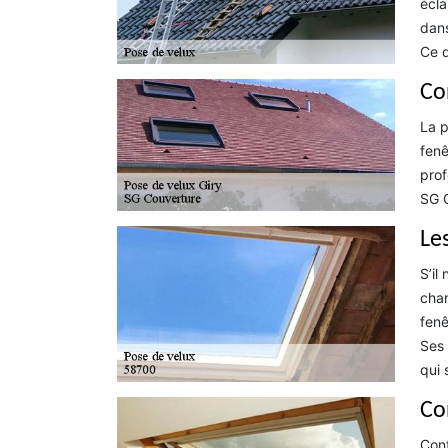
écla
dans
Ce d
Co
La p
fenê
prof
SG C
Le
S’il
chan
fenê
Ses 
qui 
Co
Cont