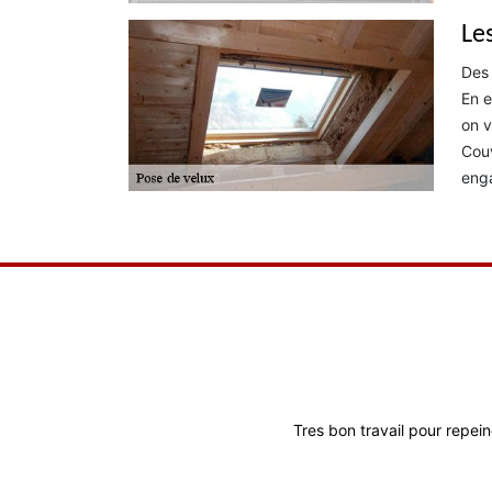
Les
Des 
En e
on v
Couv
eng
Tres bon travail pour repein