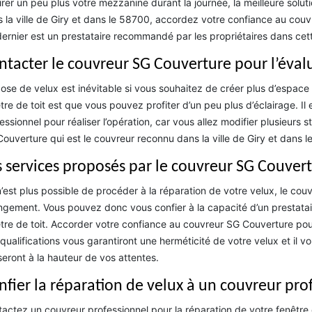
irer un peu plus votre mezzanine durant la journée, la meilleure solut
 la ville de Giry et dans le 58700, accordez votre confiance au couv
ernier est un prestataire recommandé par les propriétaires dans cett
ntacter le couvreur SG Couverture pour l’évalu
ose de velux est inévitable si vous souhaitez de créer plus d’espace 
tre de toit est que vous pouvez profiter d’un peu plus d’éclairage. Il
essionnel pour réaliser l’opération, car vous allez modifier plusieurs 
ouverture qui est le couvreur reconnu dans la ville de Giry et dans l
s services proposés par le couvreur SG Couver
 n’est plus possible de procéder à la réparation de votre velux, le co
gement. Vous pouvez donc vous confier à la capacité d’un prestatai
tre de toit. Accorder votre confiance au couvreur SG Couverture p
qualifications vous garantiront une herméticité de votre velux et il vo
seront à la hauteur de vos attentes.
nfier la réparation de velux à un couvreur pro
actez un couvreur professionnel pour la réparation de votre fenêtre 