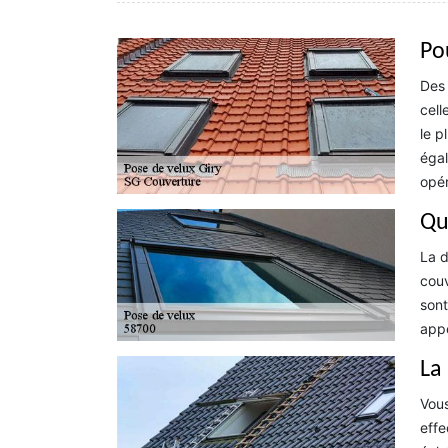
Po
Des 
cell
le p
égal
opér
Qu
La d
couv
sont
appe
La
Vous
effe