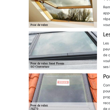
Remp
appe
répa
vous
Le
Les 
peuv
de c
voul
ses 
Po
Cont
pour
prop
reco
de c