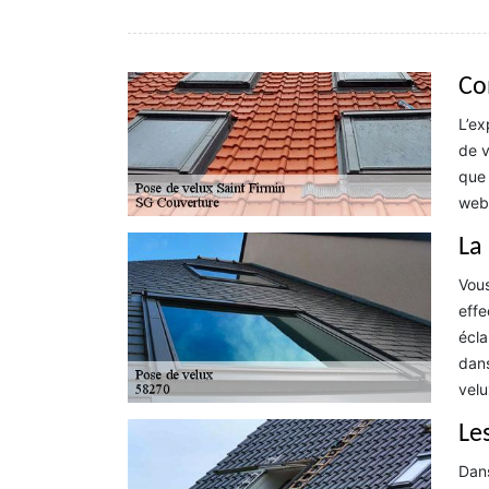
Co
L’ex
de v
que 
web.
La
Vous
effe
écla
dans
velu
Le
Dans