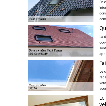
En e
inte
cons
comp
Qu
La d
couv
sont
appe
Fa
Le c
répa
vous
vous
Le
ve