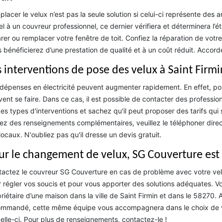
lacer le velux n’est pas la seule solution si celui-ci représente des 
l à un couvreur professionnel, ce dernier vérifiera et déterminera l’ét
rer ou remplacer votre fenêtre de toit. Confiez la réparation de votr
 bénéficierez d’une prestation de qualité et à un coût réduit. Accord
s interventions de pose des velux à Saint Firmi
dépenses en électricité peuvent augmenter rapidement. En effet, po
ent se faire. Dans ce cas, il est possible de contacter des professi
es types d'interventions et sachez qu'il peut proposer des tarifs qui
ez des renseignements complémentaires, veuillez le téléphoner direct
locaux. N'oubliez pas qu'il dresse un devis gratuit.
ur le changement de velux, SG Couverture est 
actez le couvreur SG Couverture en cas de problème avec votre ve
 régler vos soucis et pour vous apporter des solutions adéquates. Vo
riétaire d’une maison dans la ville de Saint Firmin et dans le 58270
mmandé, cette même équipe vous accompagnera dans le choix de votr
elle-ci. Pour plus de renseignements, contactez-le !