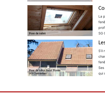
Co
La p
fenê
prof
SG C
Le
S’il
chan
fenê
Ses 
qui 