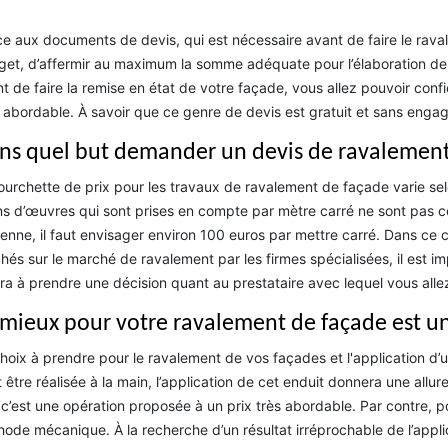
e aux documents de devis, qui est nécessaire avant de faire le rava
et, d’affermir au maximum la somme adéquate pour l’élaboration de v
t de faire la remise en état de votre façade, vous allez pouvoir confier 
 abordable. À savoir que ce genre de devis est gratuit et sans enga
ns quel but demander un devis de ravalement
ourchette de prix pour les travaux de ravalement de façade varie selo
s d’œuvres qui sont prises en compte par mètre carré ne sont pas c
nne, il faut envisager environ 100 euros par mettre carré. Dans ce c
chés sur le marché de ravalement par les firmes spécialisées, il est 
ra à prendre une décision quant au prestataire avec lequel vous allez
 mieux pour votre ravalement de façade est un
hoix à prendre pour le ravalement de vos façades et l'application d’un
 être réalisée à la main, l’application de cet enduit donnera une allure 
c’est une opération proposée à un prix très abordable. Par contre, pour 
ode mécanique. À la recherche d’un résultat irréprochable de l’appli