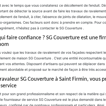
t avec le temps que vous constaterez ce décollement de l’enduit. Dès 
rtant de détecter la source avant de faire les travaux de ravalement. 
llement de l’enduit, à citer, l’absence de joints de dilatation, le mou
o-organismes. Ces facteurs sont donc à prendre en compte. Pour con
grément, n’hésitez pas à contacter le SG Couverture .
qui faire confiance ? SG Couverture est une f
nom
 voulez que les travaux de ravalement de vos façades respectent les
lement de maison SG Couverture . C’est une entité incontournable qui 
ant vos attentes. Disposant d'artisans qui peuvent se déplacer dans la
ment abordable et proposé sur le marché de façon à être très accessi
 ravaleur SG Couverture à Saint Firmin, vous p
 service
t pour son grand professionnalisme et son respect de la matière qui 
le fournisseur de service SG Couverture est le plus demandé dans le 5
lleurs, confirmé par de nombreux professionnels et particuliers. Ainsi, 