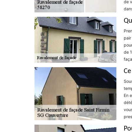
de v
dans
Qu
Prem
pair
pour
de 1
faça
Ce
Sous
temp
En e
dété
vous
pres
Po