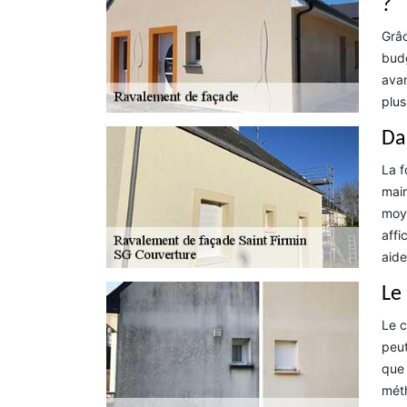
?
Grâc
budg
avan
plus
Da
La f
main
moye
affi
aide
Le
Le c
peut
que 
méth