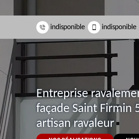
indisponible
indisponible
Entreprise ravaleme
façade Saint Firmin 
artisan ravaleur