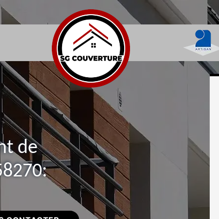
nt de
58270: