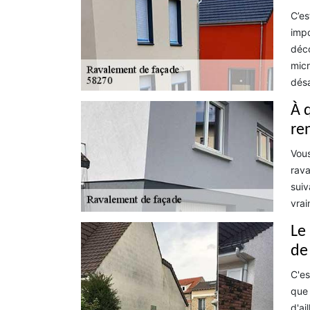
C’es
impo
déco
micr
désa
À 
re
Vous
rava
suiv
vrai
Le
de
C'es
que 
d'ai