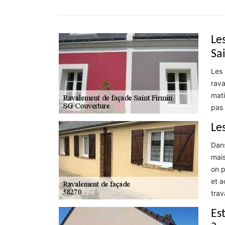
Le
Sa
Les 
rava
mati
pas 
Le
Dans
mais
on p
et a
trav
Es