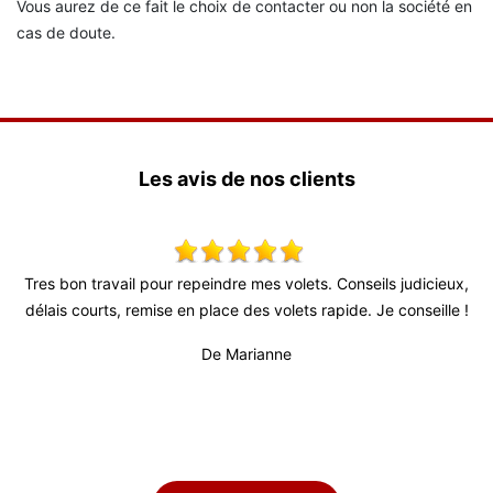
Vous aurez de ce fait le choix de contacter ou non la société en
cas de doute.
Les avis de nos clients
s volets. Conseils judicieux,
Super travail ! Équipe très agréable 
 volets rapide. Je conseille !
De Julien
anne