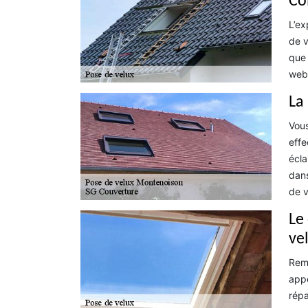
Co
L’ex
de v
que 
web.
La
Vous
effe
écla
dans
de v
Le
ve
Remp
appe
répa