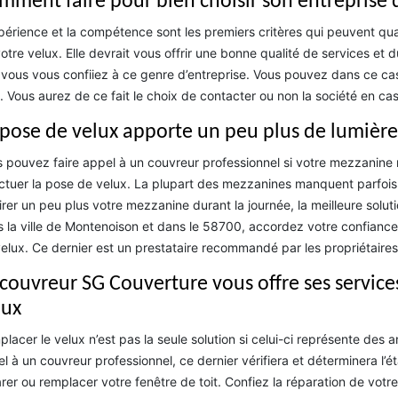
mment faire pour bien choisir son entreprise 
périence et la compétence sont les premiers critères qui peuvent qual
otre velux. Elle devrait vous offrir une bonne qualité de services et d
vous vous confiiez à ce genre d’entreprise. Vous pouvez dans ce cas
 Vous aurez de ce fait le choix de contacter ou non la société en ca
 pose de velux apporte un peu plus de lumière
 pouvez faire appel à un couvreur professionnel si votre mezzanine n’
ctuer la pose de velux. La plupart des mezzanines manquent parfois d
irer un peu plus votre mezzanine durant la journée, la meilleure solut
 la ville de Montenoison et dans le 58700, accordez votre confiance
elux. Ce dernier est un prestataire recommandé par les propriétaires
 couvreur SG Couverture vous offre ses service
lux
lacer le velux n’est pas la seule solution si celui-ci représente des 
l à un couvreur professionnel, ce dernier vérifiera et déterminera l’ét
rer ou remplacer votre fenêtre de toit. Confiez la réparation de votr