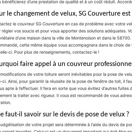
 bénéficierez d’une prestation de qualité et à un coût réduit. Accord
ur le changement de velux, SG Couverture est 
actez le couvreur SG Couverture en cas de problème avec votre ve
 régler vos soucis et pour vous apporter des solutions adéquates. Vo
riétaire d’une maison dans la ville de Montenoison et dans le 58700
mmandé, cette même équipe vous accompagnera dans le choix de votr
elle-ci. Pour plus de renseignements, contactez-le !
urquoi faire appel à un couvreur professionnel
modifications de votre toiture seront inévitables pour la pose de velu
e-ci. Ainsi, pour garantir la réussite de la pose de fenêtre de toit, il f
lus apte à l’effectuer. Il fera en sorte que vous évitiez d’autres fuites 
ement la traiter avec rigueur. Il vous est recommandé de vous adre
ation.
 faut-il savoir sur le devis de pose de velux ?
udgétisation de votre projet sera déterminée à l'aide du devis de pose
y seront inscrites. Celui-ci est un document important qui doit être e