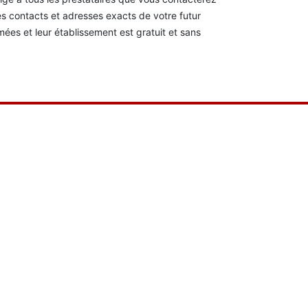
les contacts et adresses exacts de votre futur
ées et leur établissement est gratuit et sans
Très bon relati