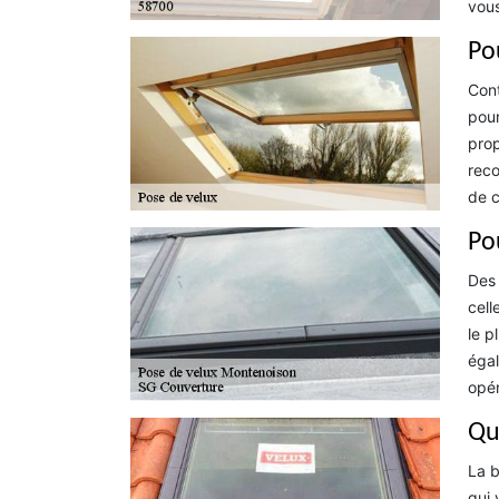
vous
Po
Cont
pour
prop
reco
de c
Po
Des 
cell
le p
égal
opér
Que
La b
qui 