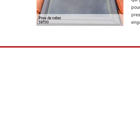
pour
pres
eng