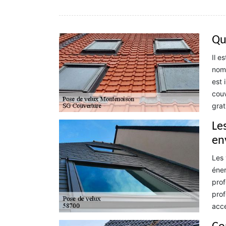
Que
Il e
nomb
est 
couv
grat
Le
en
Les 
éner
prof
prof
acce