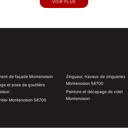
VOIR PLUS
ment de façade Montenoison
Zingueur, travaux de zingueries
Montenoison 58700
ge et pose de gouttière
oison
Peinture et décapage de volet
Montenoison
ntier Montenoison 58700