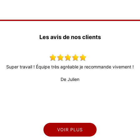
Les avis de nos clients
avail ! Équipe très agréable je recommande vivement !
Tres bon trav
délais courts
De Julien
VOIR PLUS