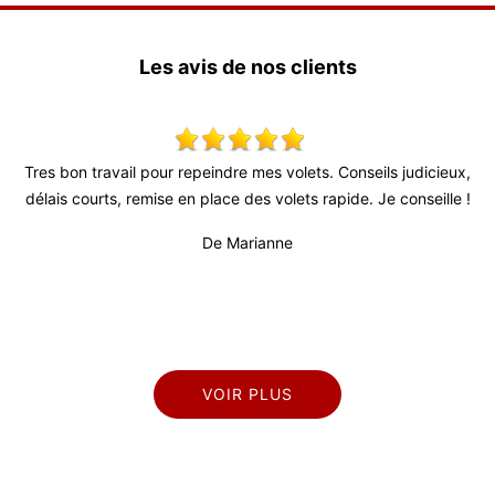
Les avis de nos clients
olets. Conseils judicieux,
Super travail ! Équipe très agréable je r
ets rapide. Je conseille !
De Julien
e
VOIR PLUS