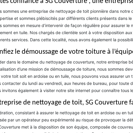
ites confiance à SG Couverture , une entrepris
 sommes une entreprise de nettoyage de toit pionnière dans notre
pertise et sommes plébiscités par différents clients présents dans l
 sommes en mesure d’intervenir de façon régulière pour assurer le 
ement en tuile. Nos chargés de clientèle sont à votre disposition au
érents services. Dans cette localité, nous avons également la possibil
nfiez le démoussage de votre toiture à l’équi
er dans le domaine du nettoyage de couverture, notre entreprise b
éalisation d’une mission de démoussage de toiture, nous sommes deve
votre toit soit en ardoise ou en tuile, nous pouvons vous assurer un 
 contacter du lundi au vendredi, aux heures de bureau, pour toute
 invitons également à visiter notre site internet pour connaître tous le
treprise de nettoyage de toit, SG Couverture f
ération, consistant à assurer le nettoyage de toit en ardoise ou en tuile
isée par un opérateur peu expérimenté au risque de provoquer la dété
ouverture met à la disposition de son équipe, composée de couvreurs