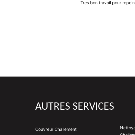
Travail de bonne
Tres bon travail pour repein
AUTRES SERVICES
Nettoya
Couvreur Challement
Challe