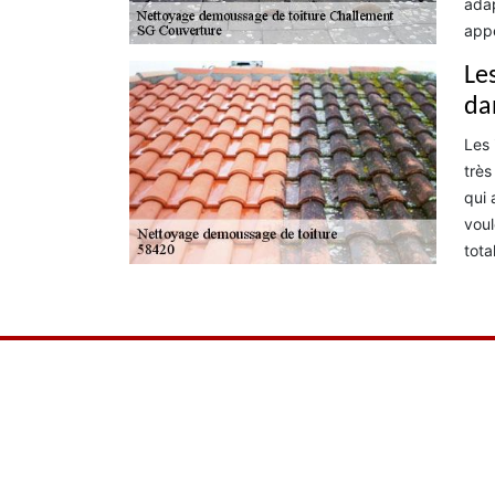
adap
appe
Le
da
Les 
très
qui 
voul
tota