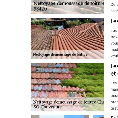
De p
souh
Le
Les 
trav
vous
mode
veui
Le
et
Les 
mani
peut
prop
grat