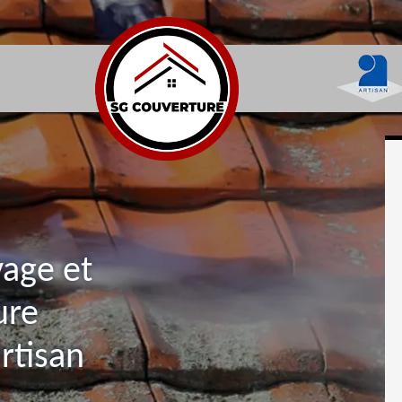
yage et
ure
rtisan