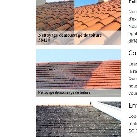
Fa
Nous
d’ex
Nous
égal
diff
Co
Lead
la r
Que 
nous
vous
En
L’op
réal
SG C