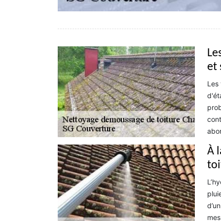
Le
et
Les 
d'ét
prob
cont
abor
À 
to
L’hy
plui
d’un
mesu