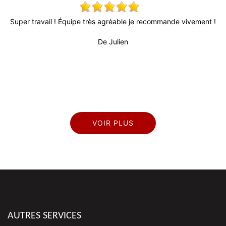
x,
Super travail ! Équipe très agréable je recommande vivement !
 !
De Julien
pr
VOIR PLUS
AUTRES SERVICES