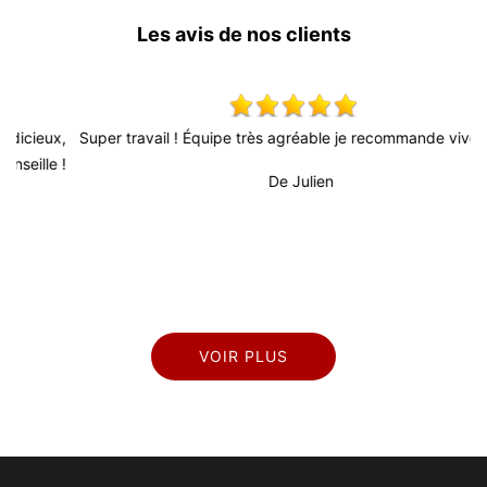
Les avis de nos clients
x,
Super travail ! Équipe très agréable je recommande vivement !
 !
De Julien
pr
VOIR PLUS