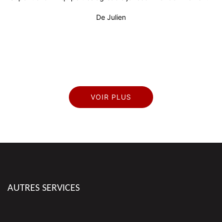
 !
De Julien
pr
VOIR PLUS
AUTRES SERVICES