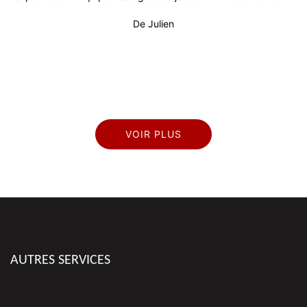
 !
De Julien
pr
VOIR PLUS
AUTRES SERVICES