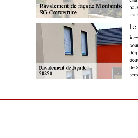
nous
leur
Le
À co
pour
dégr
dout
de S
sera