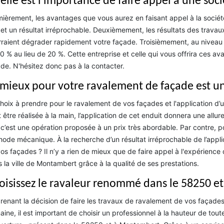
elle est l'importance de faire appel à une soc
ièrement, les avantages que vous aurez en faisant appel à la sociét
 et un résultat irréprochable. Deuxièmement, les résultats des travau
raient dégrader rapidement votre façade. Troisièmement, au niveau d
0 % au lieu de 20 %. Cette entreprise et celle qui vous offrira ces 
de. N'hésitez donc pas à la contacter.
 mieux pour votre ravalement de façade est un
hoix à prendre pour le ravalement de vos façades et l'application d’un
 être réalisée à la main, l’application de cet enduit donnera une allure 
c’est une opération proposée à un prix très abordable. Par contre, pour 
ode mécanique. À la recherche d’un résultat irréprochable de l’appli
os façades ? Il n’y a rien de mieux que de faire appel à l'expérienc
 la ville de Montambert grâce à la qualité de ses prestations.
oisissez le ravaleur renommé dans le 58250 
renant la décision de faire les travaux de ravalement de vos façades 
ine, il est important de choisir un professionnel à la hauteur de toute