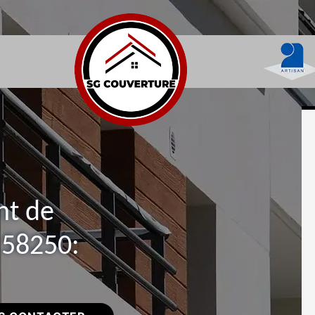
nt de
 58250: