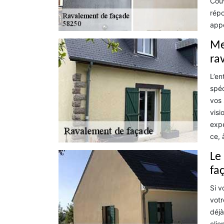
Couv
répo
appe
Me
ra
L’en
spéc
vos 
visi
expé
ce, 
Le
fa
Si v
votr
déjà
clie