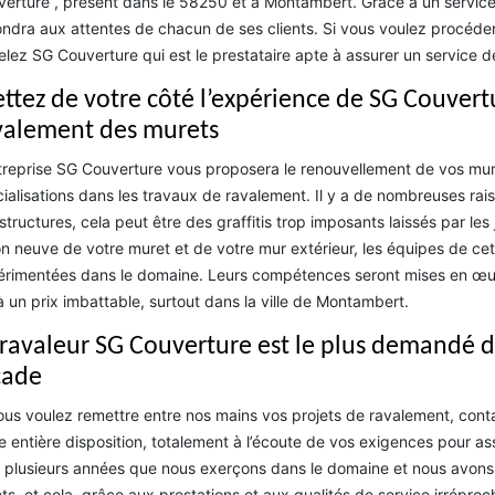
erture , présent dans le 58250 et à Montambert. Grâce à un service 
ndra aux attentes de chacun de ses clients. Si vous voulez procéde
lez SG Couverture qui est le prestataire apte à assurer un service de 
ttez de votre côté l’expérience de SG Couver
valement des murets
treprise SG Couverture vous proposera le renouvellement de vos murs
ialisations dans les travaux de ravalement. Il y a de nombreuses rai
structures, cela peut être des graffitis trop imposants laissés par le
on neuve de votre muret et de votre mur extérieur, les équipes de cett
rimentées dans le domaine. Leurs compétences seront mises en œuvr
à un prix imbattable, surtout dans la ville de Montambert.
 ravaleur SG Couverture est le plus demandé 
çade
ous voulez remettre entre nos mains vos projets de ravalement, con
e entière disposition, totalement à l’écoute de vos exigences pour ass
 plusieurs années que nous exerçons dans le domaine et nous avons e
nts, et cela, grâce aux prestations et aux qualités de service irrépro