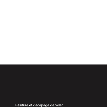
Très bon relati
Peinture et décapage de volet