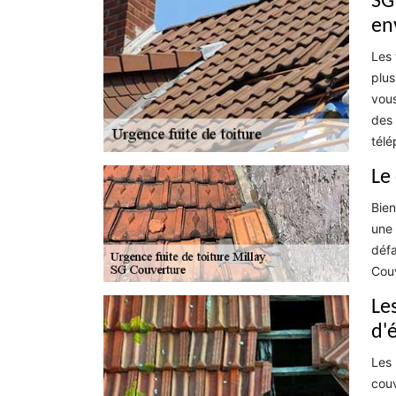
SG 
en
Les 
plus
vous
des 
télé
Le
Bien
une 
défa
Couv
Le
d'é
Les 
couv