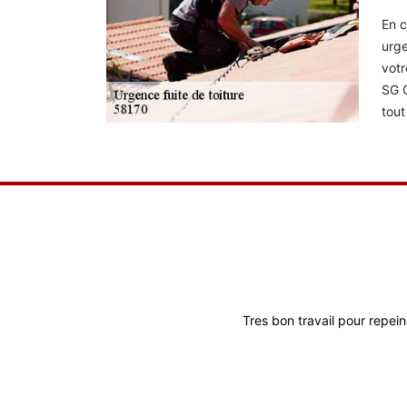
En c
urge
votr
SG C
tout
Tres bon travail pour repein