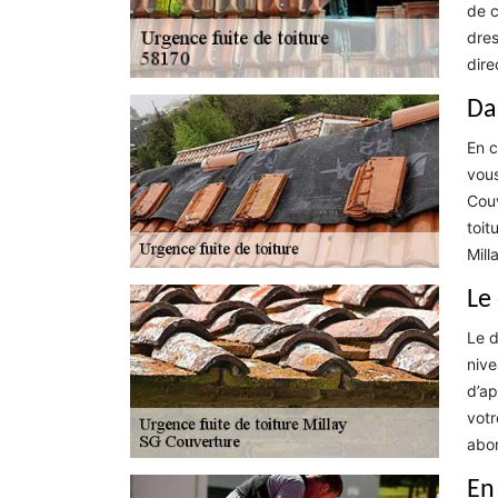
de c
dres
dire
Da
En c
vous
Couv
toit
Mill
Le
Le d
nive
d’ap
votr
abor
En