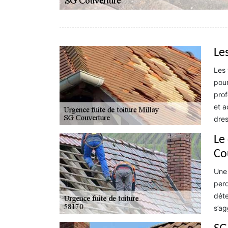
Les
Les 
pour
prof
et a
dres
Le
Co
Une 
perd
déte
s’ag