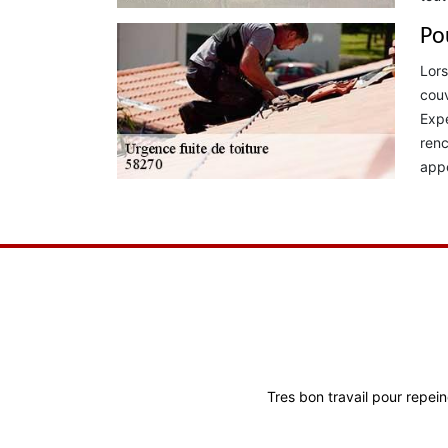
Po
Lors
couv
Expe
renc
appe
Travail de bonne
Tres bon travail pour repein