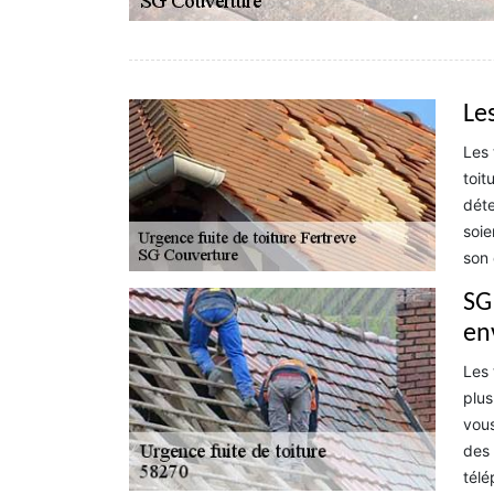
Le
Les 
toit
déte
soie
son 
SG 
en
Les 
plus
vous
des 
télé