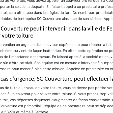
au de votre toit, vous devez appeler un couvreur pro tel que SG Couve
porter la solution adéquate. En faisant appel à ce prestataire profes
e toit sera effectuée dans les règles de l’art. De nombreux propriétair
dables de l’entreprise SG Couverture ainsi que de son sérieux. Appe
 Couverture peut intervenir dans la ville de F
 votre toiture
tervention en urgence d’un couvreur expérimenté pour réparer la fuite
roblème survient de façon inattendue. En effet, cette opération ne p
on de l’importance des travaux. En faisant appel à la société de co
z sûr d’être satisfait. Son équipe est en mesure d’intervenir à n’impo
ssaire pour mener à bien cette mission. Appelez ce prestataire en c
 cas d’urgence, SG Couverture peut effectuer l
as de fuite au niveau de votre toiture, vous ne devez pas perdre votre
nce à un couvreur pour sauver votre toiture. Si vous prenez trop vo
e toit, vos dépenses risqueront d’augmenter de façon considérable. 
ouverture est primordial. L’équipe de ce prestataire peut se déplace
 le 58270 et même à Fertreve.