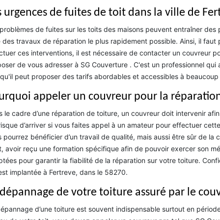
 urgences de fuites de toit dans la ville de Fer
problèmes de fuites sur les toits des maisons peuvent entraîner des p
e des travaux de réparation le plus rapidement possible. Ainsi, il fau
ctuer ces interventions, il est nécessaire de contacter un couvreur p
oser de vous adresser à SG Couverture . C'est un professionnel qui 
qu'il peut proposer des tarifs abordables et accessibles à beaucou
urquoi appeler un couvreur pour la réparation
 le cadre d’une réparation de toiture, un couvreur doit intervenir afi
risque d’arriver si vous faites appel à un amateur pour effectuer cet
 pourrez bénéficier d’un travail de qualité, mais aussi être sûr de la
t, avoir reçu une formation spécifique afin de pouvoir exercer son métie
tées pour garantir la fiabilité de la réparation sur votre toiture. Con
est implantée à Fertreve, dans le 58270.
 dépannage de votre toiture assuré par le cou
épannage d’une toiture est souvent indispensable surtout en période d