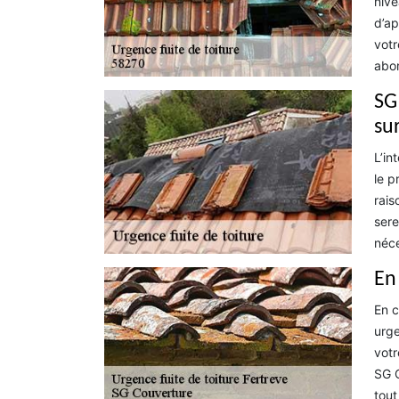
nive
d’ap
votr
abor
SG
sur
L’in
le p
rais
sere
néce
En
En c
urge
votr
SG C
tout