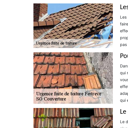
Les
Les 
fair
effe
prop
pas 
Po
Dans
qui 
vous
effe
adap
qui 
Le
Le d