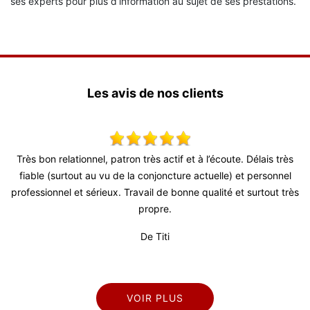
ses experts pour plus d’information au sujet de ses prestations.
Les avis de nos clients
Très bon relationnel, patron très actif et à l’écoute. Délais très
Supe
fiable (surtout au vu de la conjoncture actuelle) et personnel
professionnel et sérieux. Travail de bonne qualité et surtout très
propre.
De Titi
VOIR PLUS