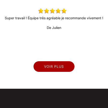
ement !
Tres bon travail pour repeindre mes volets. Conseils judicie
délais courts, remise en place des volets rapide. Je conseill
De Marianne
VOIR PLUS