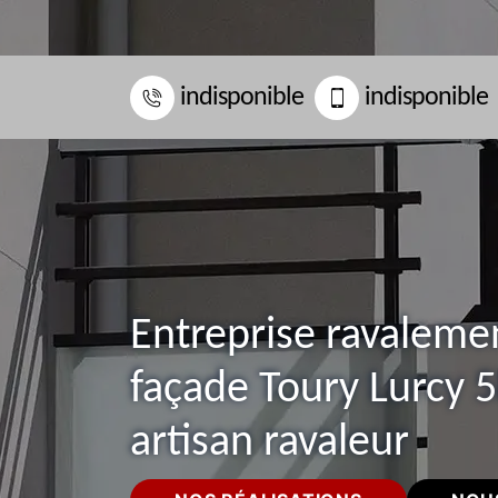
indisponible
indisponible
Entreprise ravaleme
façade Toury Lurcy 
artisan ravaleur