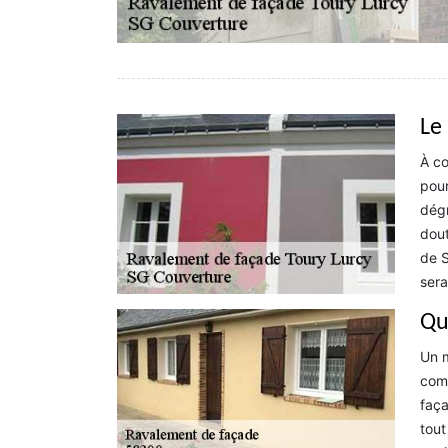
Le
À co
pour
dégr
dout
de S
sera
Qu
Un m
comm
faça
tout