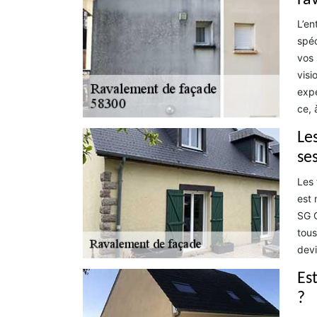
ra
L’en
spéc
vos 
visi
expé
ce, 
Le
se
Les 
est 
SG C
tous
devi
Es
?