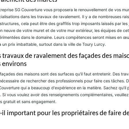
valement des murets
treprise SG Couverture vous proposera le renouvellement de vos murs
ialisations dans les travaux de ravalement. Il y a de nombreuses rai
structures, cela peut être des graffitis trop imposants laissés par le
on neuve de votre muret et de votre mur extérieur, les équipes de cett
rimentées dans le domaine. Leurs compétences seront mises en œuvr
à un prix imbattable, surtout dans la ville de Toury Lurcy.
s travaux de ravalement des façades des maison
s environs
façades des maisons sont des surfaces qu'il faut entretenir. Des trava
nécessaire de rechercher des professionnels pour faire ces tâches. 
ouverture qui a beaucoup d'expérience en la matière. Sachez qu'il pe
. Si vous voulez avoir des renseignements complémentaires, veuillez l
s gratuit et sans engagement.
t-il important pour les propriétaires de faire 