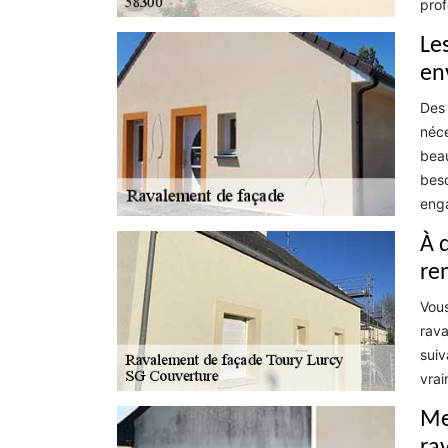
prof
Le
en
Des 
néce
beau
beso
eng
À 
re
Vous
rava
suiv
vrai
Me