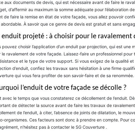
e aux documents de devis, qui est nécessaire avant de faire le rava
et, d’affermir au maximum la somme adéquate pour l’élaboration de v
t de faire la remise en état de votre façade, vous allez pouvoir confier 
 abordable. À savoir que ce genre de devis est gratuit et sans enga
 enduit projeté : à choisir pour le ravalement
 pouvez choisir l’application d’un enduit par projection, qui est un
 le ravalement de votre façade. Laissez-faire un professionnel pour t
ésistance et le type de votre support. Si vous exigez de la qualité e
ection d’enduit, confiez les travaux sans hésitation à une firme qual
erture qui vous fera profiter de son savoir-faire et de sa renommée.
urquoi l’enduit de votre façade se décolle ?
t avec le temps que vous constaterez ce décollement de l’enduit. Dès 
rtant de détecter la source avant de faire les travaux de ravalement. 
llement de l’enduit, à citer, l’absence de joints de dilatation, le mou
o-organismes. Ces facteurs sont donc à prendre en compte. Pour con
grément, n’hésitez pas à contacter le SG Couverture .