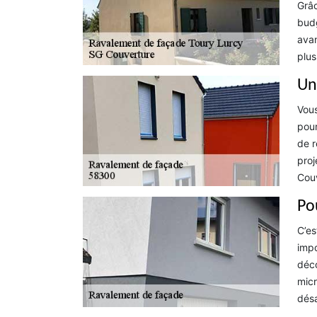
Grâc
budg
avan
plus
Un
Vous
pour
de r
proj
Couv
Po
C’es
impo
déco
micr
désa