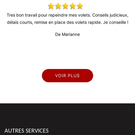
ndre mes volets. Conseils judicieux,
Très bon relationnel, patron très 
ce des volets rapide. Je conseille !
fiable (surtout au vu de la conj
professionnel et sérieux. Travail 
 Marianne
prop
De T
VOIR PLUS
AUTRES SERVICES