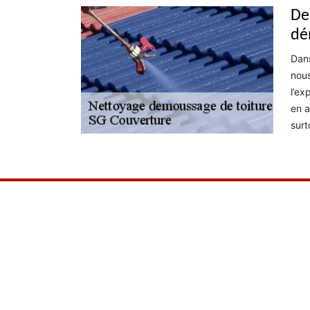
De
dé
Dans
nous
l’ex
en a
surt