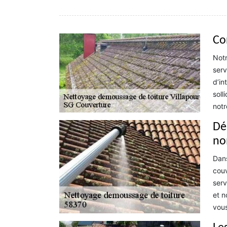
Co
Notr
serv
d’in
soll
notr
Dé
no
Dans
couv
serv
et n
vous