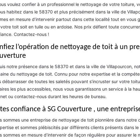
ous voulez confier à un professionnel le nettoyage de votre toiture,
ous habitez dans le 58370 et plus précisément dans la ville de Villapo
es en mesure d’intervenir partout dans cette localité tout en vous ga
votre toit soit en tuile ou en ardoise. Nos prix défient toute concur
iance. Contactez-nous !
nfiez l’opération de nettoyage de toit à un p
uverture
is notre présence dans le 58370 et dans la ville de Villapourcon, no
ine du nettoyage de toit. Connu pour notre expertise et la compé
 débarrasser de toutes les saletés pouvant s’incruster sur votre toitur
faires les plus accessibles, nous vous garantissons un service à la h
rnet ou contactez-nous durant les heures de bureau.
ites confiance à SG Couverture , une entrepris
 sommes une entreprise de nettoyage de toit pionnière dans notre
pertise et sommes plébiscités par différents clients présents dans l
 sommes en mesure d’intervenir de façon régulière pour assurer le 