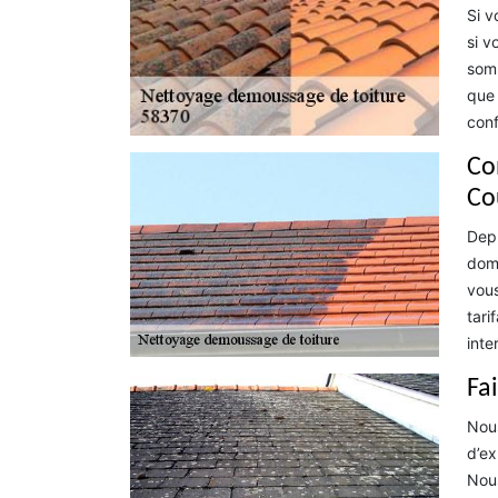
Si v
si v
somm
que 
conf
Co
Co
Depu
doma
vous
tari
inte
Fa
Nous
d’ex
Nous