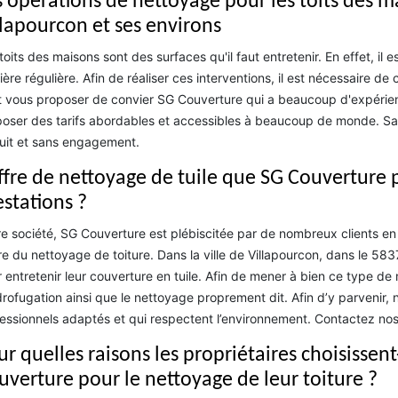
s opérations de nettoyage pour les toits des ma
llapourcon et ses environs
toits des maisons sont des surfaces qu'il faut entretenir. En effet, il 
ère régulière. Afin de réaliser ces interventions, il est nécessaire de 
 vous proposer de convier SG Couverture qui a beaucoup d'expérienc
oser des tarifs abordables et accessibles à beaucoup de monde. Sach
uit et sans engagement.
offre de nettoyage de tuile que SG Couverture p
estations ?
e société, SG Couverture est plébiscitée par de nombreux clients en r
e du nettoyage de toiture. Dans la ville de Villapourcon, dans le 583
 entretenir leur couverture en tuile. Afin de mener à bien ce type d
drofugation ainsi que le nettoyage proprement dit. Afin d’y parvenir, 
essionnels adaptés et qui respectent l’environnement. Contactez no
r quelles raisons les propriétaires choisissent
uverture pour le nettoyage de leur toiture ?