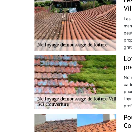
Le
Vi
Les 
mani
peut
prop
grat
L’
pr
Notr
cadr
pour
l’hy
prof
Pou
Co