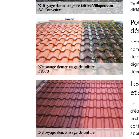
égal
diff
Po
dé
Notr
comp
de q
dign
déco
Le
et
Les 
d'ét
prob
cont
abor