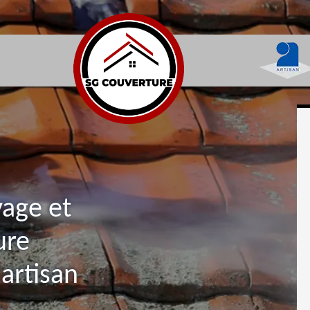
yage et
ure
artisan