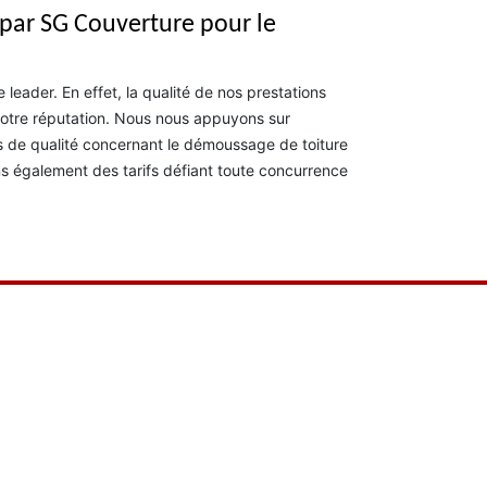
 par SG Couverture pour le
eader. En effet, la qualité de nos prestations
notre réputation. Nous nous appuyons sur
s de qualité concernant le démoussage de toiture
ns également des tarifs défiant toute concurrence
Très bon relati