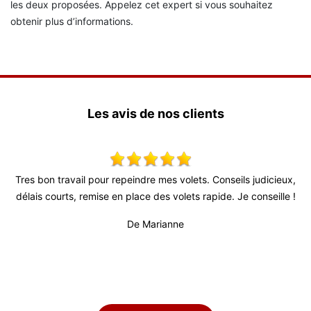
les deux proposées. Appelez cet expert si vous souhaitez
obtenir plus d’informations.
Les avis de nos clients
olets. Conseils judicieux,
Très bon relationnel, patron très actif et à
ets rapide. Je conseille !
fiable (surtout au vu de la conjoncture ac
professionnel et sérieux. Travail de bonne q
e
propre.
De Titi