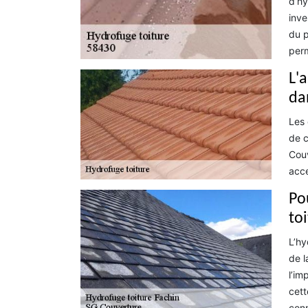
d’hy
inve
du p
perm
L'
dan
Les 
de c
Couv
acce
Po
toi
L’hy
de l
l’im
cett
conn