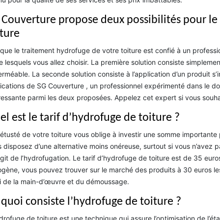
 Couverture propose deux possibilités pour le
iture
que le traitement hydrofuge de votre toiture est confié à un profes
e lesquels vous allez choisir. La première solution consiste simplemen
rméable. La seconde solution consiste à l’application d’un produit s’in
ications de SG Couverture , un professionnel expérimenté dans le do
ressante parmi les deux proposées. Appelez cet expert si vous souhai
l est le tarif d’hydrofuge de toiture ?
étusté de votre toiture vous oblige à investir une somme importan
 disposez d’une alternative moins onéreuse, surtout si vous n’avez pa
’agit de l’hydrofugation. Le tarif d’hydrofuge de toiture est de 35 eur
ogène, vous pouvez trouver sur le marché des produits à 30 euros les 
i de la main-d’œuvre et du démoussage.
 quoi consiste l’hydrofuge de toiture ?
drofuge de toiture est une technique qui assure l’optimisation de l’éta