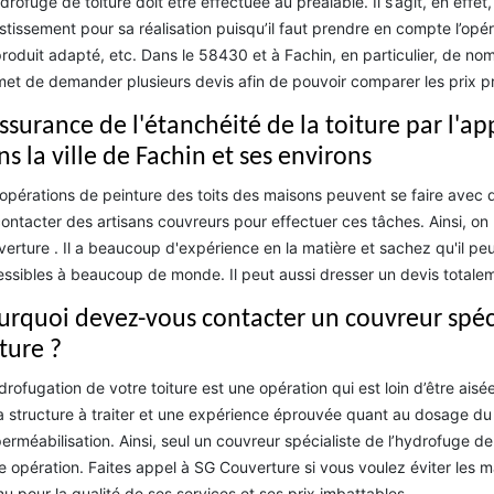
drofuge de toiture doit être effectuée au préalable. Il s’agit, en effe
stissement pour sa réalisation puisqu’il faut prendre en compte l’opér
roduit adapté, etc. Dans le 58430 et à Fachin, en particulier, de no
et de demander plusieurs devis afin de pouvoir comparer les prix 
assurance de l'étanchéité de la toiture par l'a
s la ville de Fachin et ses environs
opérations de peinture des toits des maisons peuvent se faire avec de
ontacter des artisans couvreurs pour effectuer ces tâches. Ainsi, on
erture . Il a beaucoup d'expérience en la matière et sachez qu'il peu
ssibles à beaucoup de monde. Il peut aussi dresser un devis totale
urquoi devez-vous contacter un couvreur spéc
ture ?
drofugation de votre toiture est une opération qui est loin d’être aisée
a structure à traiter et une expérience éprouvée quant au dosage du p
perméabilisation. Ainsi, seul un couvreur spécialiste de l’hydrofuge de 
e opération. Faites appel à SG Couverture si vous voulez éviter les ma
u pour la qualité de ses services et ses prix imbattables.