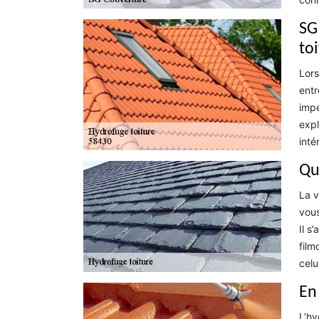
SG
to
Lors
entr
impe
expl
inté
Que
La v
vous
Il s
film
celu
En
L’hy