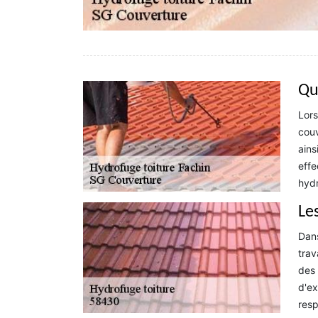
Qu
Lors
couv
ains
effe
hydr
Le
Dans
trav
des 
d'ex
resp