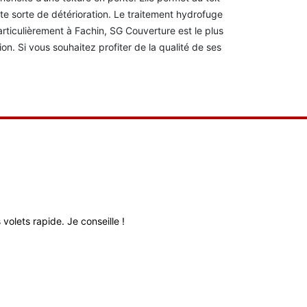
ute sorte de détérioration. Le traitement hydrofuge
articulièrement à Fachin, SG Couverture est le plus
tion. Si vous souhaitez profiter de la qualité de ses
volets rapide. Je conseille !
Très bon relati