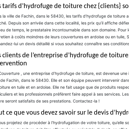
 tarifs d’hydrofuge de toiture chez {clients} so
 la ville de Fachin, dans le 58430, les tarifs d’hydrofuge de toiture
hé. Depuis son arrivée dans cette localité, les prix qu’il affiche défi
eu de temps, le prestataire incontournable dans son domaine. Pour l
tretien à coûts moindres de leurs couvertures en ardoise ou en tuile
ndez-lui un devis détaillé si vous souhaitez connaître ses conditions 
 clients de l’entreprise d’hydrofuge de toiture
tervention
ouverture , une entreprise d’hydrofuge de toiture, est devenue une ic
e de Fachin, dans le 58430. Elle et son équipe peuvent intervenir dans 
oiture en tuile et en ardoise. Elle ne fait usage que de produits resp
iculiers et les professionnels préfèrent faire appel à ses services. Les
re seront satisfaits de ses prestations. Contactez-la !
ut ce que vous devez savoir sur le devis d’hyd
ous projetez de procéder à l’hydrofugation de votre toiture, qu’elle s