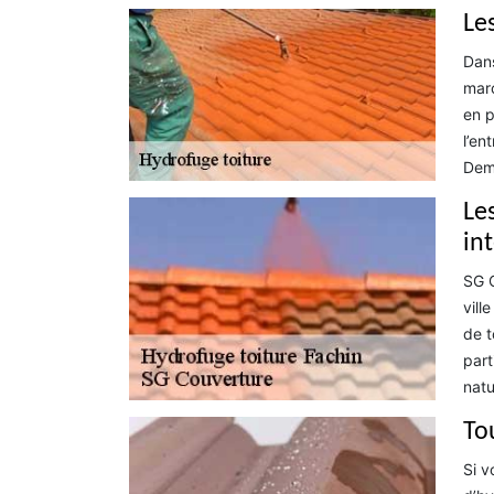
Les
Dans
marc
en p
l’en
Dema
Les
in
SG C
vill
de t
part
natu
To
Si v