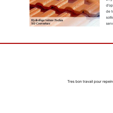
d’op
de t
soll
serv
Tres bon travail pour repein