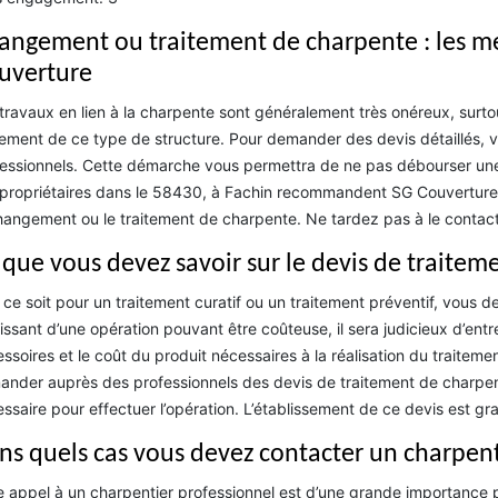
angement ou traitement de charpente : les mei
uverture
travaux en lien à la charpente sont généralement très onéreux, surt
tement de ce type de structure. Pour demander des devis détaillés, 
essionnels. Cette démarche vous permettra de ne pas débourser un
propriétaires dans le 58430, à Fachin recommandent SG Couverture en
hangement ou le traitement de charpente. Ne tardez pas à le contact
 que vous devez savoir sur le devis de traite
ce soit pour un traitement curatif ou un traitement préventif, vous 
issant d’une opération pouvant être coûteuse, il sera judicieux d’ent
ssoires et le coût du produit nécessaires à la réalisation du traitem
nder auprès des professionnels des devis de traitement de charpent
ssaire pour effectuer l’opération. L’établissement de ce devis est gr
ns quels cas vous devez contacter un charpent
e appel à un charpentier professionnel est d’une grande importance po