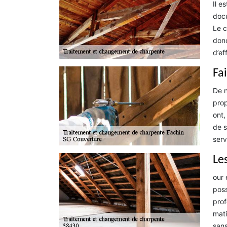
Il e
docu
Le c
donc
d’ef
Fa
De n
prop
ont,
de s
serv
Le
our 
poss
prof
mati
san