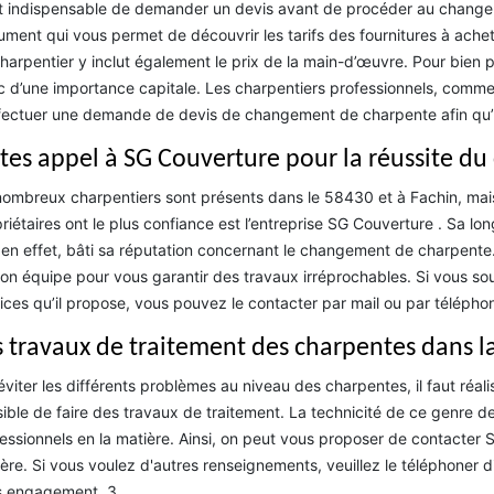
st indispensable de demander un devis avant de procéder au changemen
ment qui vous permet de découvrir les tarifs des fournitures à achete
harpentier y inclut également le prix de la main-d’œuvre. Pour bien 
 d’une importance capitale. Les charpentiers professionnels, comm
fectuer une demande de devis de changement de charpente afin qu’il
ites appel à SG Couverture pour la réussite 
ombreux charpentiers sont présents dans le 58430 et à Fachin, mais l
riétaires ont le plus confiance est l’entreprise SG Couverture . Sa l
 en effet, bâti sa réputation concernant le changement de charpente. 
on équipe pour vous garantir des travaux irréprochables. Si vous souh
ices qu’il propose, vous pouvez le contacter par mail ou par télépho
s travaux de traitement des charpentes dans la 
éviter les différents problèmes au niveau des charpentes, il faut réali
ible de faire des travaux de traitement. La technicité de ce genre de t
essionnels en la matière. Ainsi, on peut vous proposer de contacter
ère. Si vous voulez d'autres renseignements, veuillez le téléphoner di
s engagement. 3