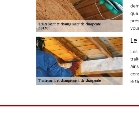
dern
que 
prés
vous
Le
Les 
trai
Ains
cons
le t