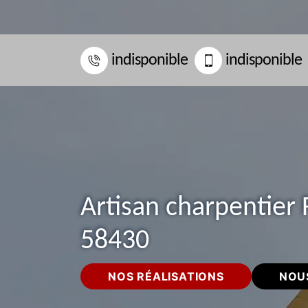
indisponible
indisponible
Artisan charpentier 
58430
NOS RÉALISATIONS
NOU