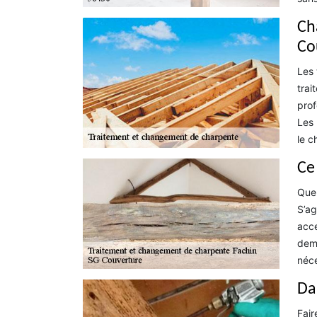
Ch
Co
Les 
trai
prof
Les 
le c
Ce
Que 
S’ag
acce
dema
néce
Da
Fair