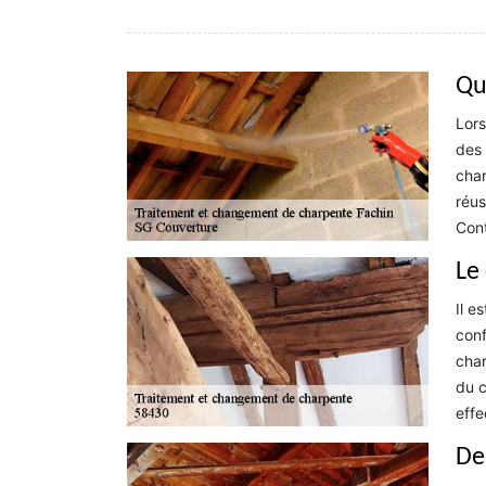
Qu
Lors
des 
char
réus
Cont
Le
Il e
conf
char
du c
effe
De