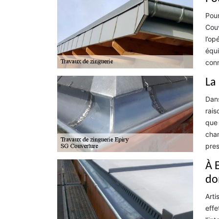
Pour
Couv
l’op
équi
conn
La
Dans
rais
que 
chan
pres
À 
do
Arti
effe