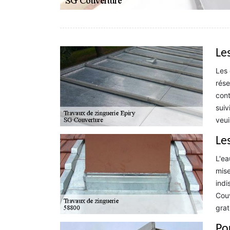
Les
Les 
rése
cont
suiv
veui
Les
L'ea
mise
indi
Couv
grat
Po