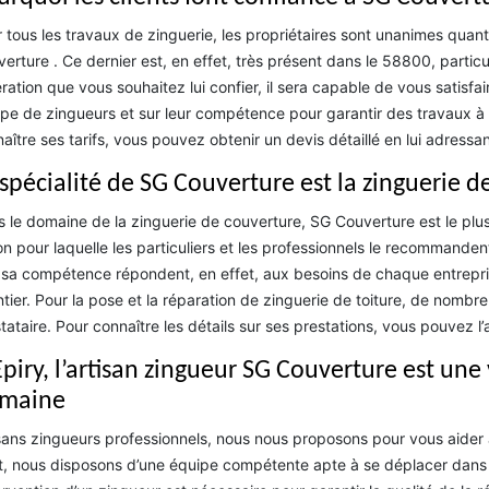
 tous les travaux de zinguerie, les propriétaires sont unanimes quan
erture . Ce dernier est, en effet, très présent dans le 58800, partic
ération que vous souhaitez lui confier, il sera capable de vous satisfai
pe de zingueurs et sur leur compétence pour garantir des travaux à 
aître ses tarifs, vous pouvez obtenir un devis détaillé en lui adress
 spécialité de SG Couverture est la zinguerie d
 le domaine de la zinguerie de couverture, SG Couverture est le plus so
on pour laquelle les particuliers et les professionnels le recommandent
sa compétence répondent, en effet, aux besoins de chaque entreprise 
tier. Pour la pose et la réparation de zinguerie de toiture, de nombr
tataire. Pour connaître les détails sur ses prestations, vous pouvez l’
Epiry, l’artisan zingueur SG Couverture est une
maine
sans zingueurs professionnels, nous nous proposons pour vous aider à
t, nous disposons d’une équipe compétente apte à se déplacer dans tou