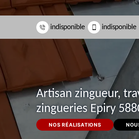
indisponible
indisponible
Artisan zingueur, tr
zingueries Epiry 58
NOS RÉALISATIONS
NOU