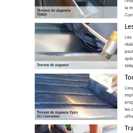
l’in
la m
Cont
Les
Les 
réal
peut
spéc
télé
To
L’ex
impl
prop
les 
offr
Tr