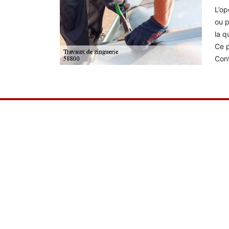
L’op
ou p
la q
Ce p
Cont