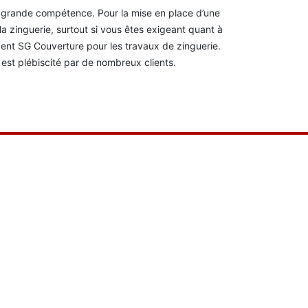
ne grande compétence. Pour la mise en place d’une
la zinguerie, surtout si vous êtes exigeant quant à
ndent SG Couverture pour les travaux de zinguerie.
l est plébiscité par de nombreux clients.
Très bon relati