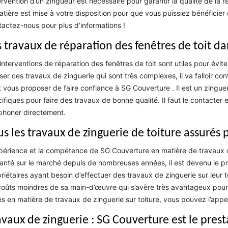
tervention d’un zingueur est nécessaire pour garantir la qualité de la
atière est mise à votre disposition pour que vous puissiez bénéficier
actez-nous pour plus d’informations !
 travaux de réparation des fenêtres de toit dan
interventions de réparation des fenêtres de toit sont utiles pour évite
iser ces travaux de zinguerie qui sont très complexes, il va falloir con
 vous proposer de faire confiance à SG Couverture . Il est un zingue
ifiques pour faire des travaux de bonne qualité. Il faut le contacter 
phoner directement.
us les travaux de zinguerie de toiture assurés
périence et la compétence de SG Couverture en matière de travaux de
anté sur le marché depuis de nombreuses années, il est devenu le p
riétaires ayant besoin d’effectuer des travaux de zinguerie sur leur
coûts moindres de sa main-d’œuvre qui s’avère très avantageux pour t
es en matière de travaux de zinguerie sur toiture, vous pouvez l’app
avaux de zinguerie : SG Couverture est le pres