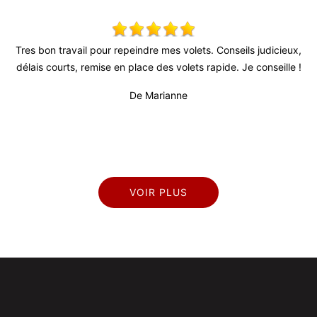
s
Tres bon travail pour repeindre mes volets. Conseils judicieux,
S
l
délais courts, remise en place des volets rapide. Je conseille !
rès
De Marianne
VOIR PLUS