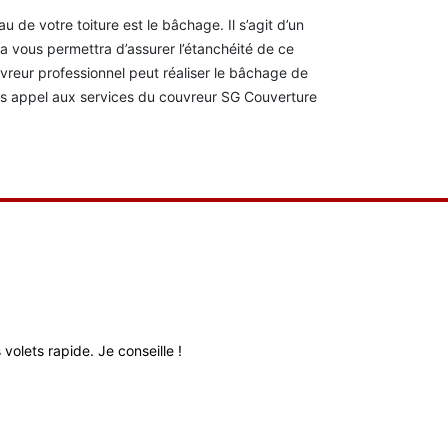
u de votre toiture est le bâchage. Il s’agit d’un
la vous permettra d’assurer l’étanchéité de ce
uvreur professionnel peut réaliser le bâchage de
ites appel aux services du couvreur SG Couverture
volets rapide. Je conseille !
Très bon relati