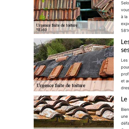
Selo
vous
à la
expé
5816
Les
se
Les 
pour
prof
et a
dres
Le
Bien
une 
défa