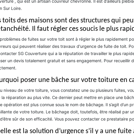
erture , qui est un artisan couvreur chevronné. Il est d’ailleurs plébi
 Sur Loire.
s toits des maisons sont des structures qui p
tanchéité. Il faut régler ces soucis le plus ra
problèmes de fuites sur votre toit sont à régler le plus rapidement poss
reurs qui peuvent réaliser des travaux d'urgence de fuite de toit. Pour
ontacter SG Couverture qui a la réputation de travailler le plus rapid
ser un devis totalement gratuit et sans engagement. Pour recueillir d'
ctement.
urquoi poser une bâche sur votre toiture en c
au niveau de votre toiture, vous constatez une ou plusieurs fuites, 
e la réparation au plus vite. Ce dernier peut mettre en place une bâche a
e opération est plus connue sous le nom de bâchage. Il s’agit d’un pro
illante de votre toiture. Le bâchage doit, toutefois, être réalisé par
 d’être sûr de son efficacité. Vous pouvez contacter ce prestataire pou
lle est la solution d’urgence s’il y a une fuite