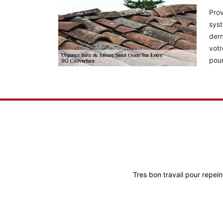
Prov
syst
dern
votr
pour
Tres bon travail pour repein