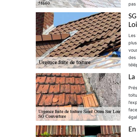
pas 
SG
Lo
Les 
plus
vous
des 
télé
La
Prés
toit
l’ex
face
égal
En