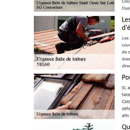
Couv
Ouen
Le
d'é
Les 
couv
de c
dres
dire
Po
Si, 
fair
Cett
défa
afin
Que