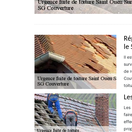
Ré
le
Il e
surv
de r
Couv
toit
Les
Les 
fair
effe
prop