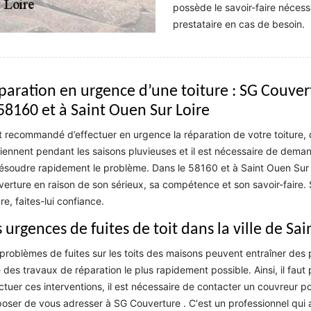
possède le savoir-faire nécess
prestataire en cas de besoin.
paration en urgence d’une toiture : SG Couve
 58160 et à Saint Ouen Sur Loire
st recommandé d’effectuer en urgence la réparation de votre toiture, 
iennent pendant les saisons pluvieuses et il est nécessaire de deman
ésoudre rapidement le problème. Dans le 58160 et à Saint Ouen Sur 
erture en raison de son sérieux, sa compétence et son savoir-faire. 
ure, faites-lui confiance.
 urgences de fuites de toit dans la ville de Sa
problèmes de fuites sur les toits des maisons peuvent entraîner des p
e des travaux de réparation le plus rapidement possible. Ainsi, il fau
ctuer ces interventions, il est nécessaire de contacter un couvreur p
oser de vous adresser à SG Couverture . C'est un professionnel qui 