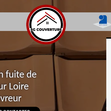
n fuite de
ur Loire
uvreur