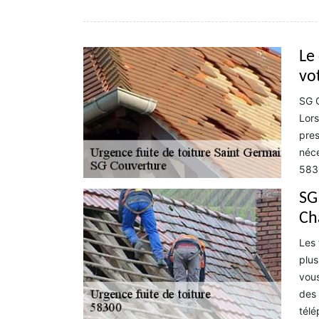
Le
vo
SG C
Lors
pres
néce
5830
SG
Ch
Les 
plus
vous
des 
télé