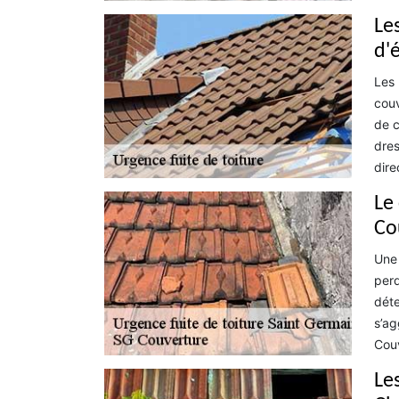
Le
d'é
Les 
couv
de c
dres
dire
Le
Co
Une 
perd
déte
s’ag
Couv
Le