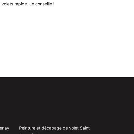
volets rapide. Je conseille !
Très bon relati
senay
Peinture et décapage de volet Saint