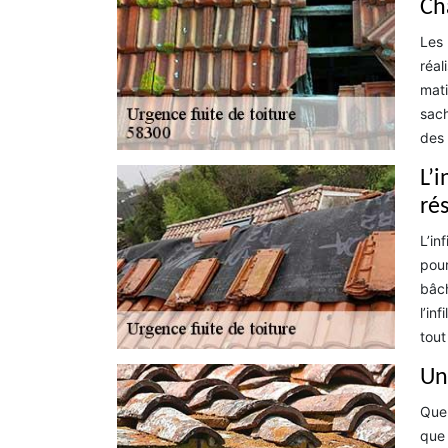
Ch
Les 
réal
mati
sach
des 
L’
ré
L’in
pour
bâch
l’in
tout
Un
Quel
que 