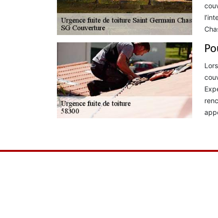
couv
l’in
Chas
Po
Lors
couv
Expe
renc
appe