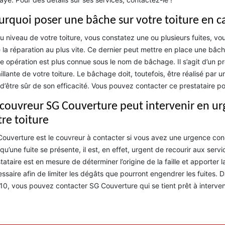
urquoi poser une bâche sur votre toiture en c
au niveau de votre toiture, vous constatez une ou plusieurs fuites, 
e la réparation au plus vite. Ce dernier peut mettre en place une bâche a
e opération est plus connue sous le nom de bâchage. Il s’agit d’un pro
illante de votre toiture. Le bâchage doit, toutefois, être réalisé par
 d’être sûr de son efficacité. Vous pouvez contacter ce prestataire pou
 couvreur SG Couverture peut intervenir en urg
tre toiture
ouverture est le couvreur à contacter si vous avez une urgence conc
qu’une fuite se présente, il est, en effet, urgent de recourir aux serv
tataire est en mesure de déterminer l’origine de la faille et apporter 
ssaire afin de limiter les dégâts que pourront engendrer les fuites. 
0, vous pouvez contacter SG Couverture qui se tient prêt à interven