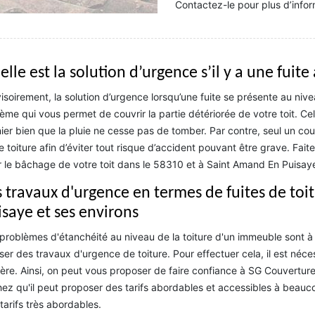
Contactez-le pour plus d’infor
lle est la solution d’urgence s’il y a une fuite
isoirement, la solution d’urgence lorsqu’une fuite se présente au nivea
ème qui vous permet de couvrir la partie détériorée de votre toit. Ce
ier bien que la pluie ne cesse pas de tomber. Par contre, seul un co
e toiture afin d’éviter tout risque d’accident pouvant être grave. Fa
 le bâchage de votre toit dans le 58310 et à Saint Amand En Puisay
s travaux d'urgence en termes de fuites de toit
isaye et ses environs
problèmes d'étanchéité au niveau de la toiture d'un immeuble sont à r
iser des travaux d'urgence de toiture. Pour effectuer cela, il est néc
ère. Ainsi, on peut vous proposer de faire confiance à SG Couverture
ez qu'il peut proposer des tarifs abordables et accessibles à beauc
tarifs très abordables.