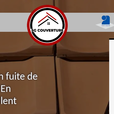
n fuite de
 En
lent