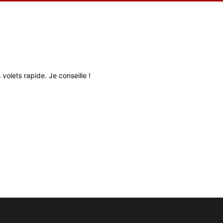
volets rapide. Je conseille !
Très bon relati