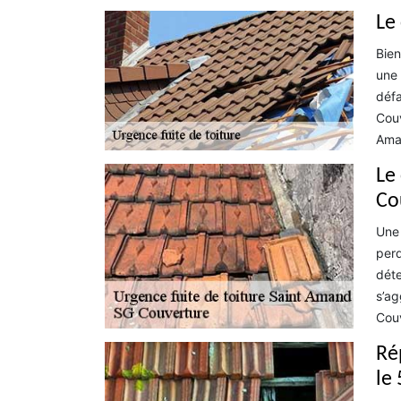
Le
Bien
une 
défa
Couv
Ama
Le
Co
Une 
perd
déte
s’ag
Couv
Ré
le