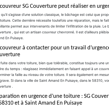
 couvreur SG Couverture peut réaliser en urge
 qu’il s’agisse d’une solution classique, le bâchage est celui que pro
toiture. Cette dernière nécessite toutefois une réparation, mais le fa
illante permet aux intervenants de limiter l’infiltration de la pluie. L
erture , qui est un artisan couvreur chevronné. Il est d’ailleurs plébi
nd En Puisaye.
 couvreur à contacter pour un travail d’urgence
uverture
fuite dans votre toiture, bien que tolérable, constitue toujours une 
re du temps : réagissez immédiatement en faisant appel à un couvreu
rminer la faille au niveau de votre toiture. Il sera également en mesure
grave. Si dans la ville de Saint Amand En Puisaye, dans le 58310, v
erture .
paration en urgence d’une toiture : SG Couve
 58310 et à Saint Amand En Puisaye