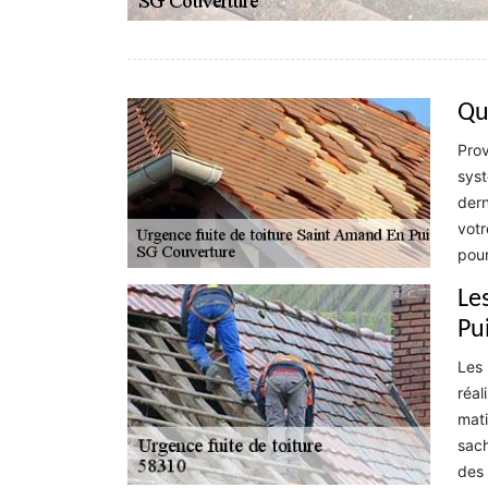
Que
Prov
syst
dern
votr
pour
Le
Pu
Les 
réal
mati
sach
des 