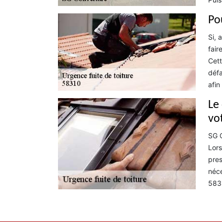
Po
Si, 
fair
Cett
défa
afin
Le
vo
SG C
Lors
pres
néce
5831