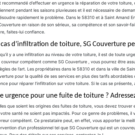
st recommandé d’effectuer en urgence la réparation de votre toiture, 
iennent pendant les saisons pluvieuses et il est nécessaire de deman
ésoudre rapidement le problème. Dans le 58310 et à Saint Amand En 
ouverture en raison de son sérieux, sa compétence et son savoir-fair
ure, faites-lui confiance.
 cas d’infiltration de toiture, SG Couverture p
qu’il y a une infiltration au niveau de votre toiture, il est de toute u
 couvreur compétent comme SG Couverture , vous pourrez être assur
règles de l’art. Les propriétaires dans le 58310 et dans la ville de
erture pour la qualité de ses services en plus des tarifs abordables
nce pour réparer l’infiltration sur votre toiture. Si le cas se présente,
e urgence pour une fuite de toiture ? Adresse
les que soient les origines des fuites de toiture, vous devez trouver 
votre santé ne soient pas impactés. Pour ce genre de problèmes, il v
reur compétent. Ce prestataire peut, en effet, vous apporter la meille
tervention d’un professionnel tel que SG Couverture qui est un couv
aye. Pour des détails sur ses services, contactez-le !