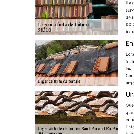
Il e
surv
de r
SG C
toit
En
Lors
à un
les 
Couv
urge
Un
Quel
que 
couv
l’in
Puis