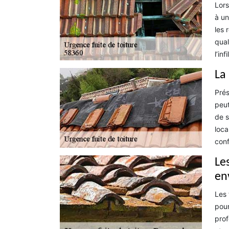
Lors
à un
les 
qual
l’in
La
Prés
peut
de s
loca
conf
Les
en
Les 
pour
prof