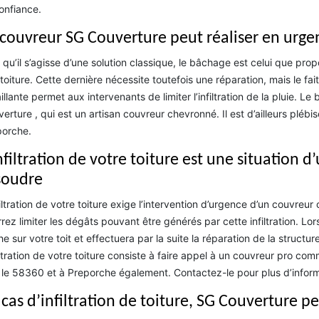
confiance.
 couvreur SG Couverture peut réaliser en urge
 qu’il s’agisse d’une solution classique, le bâchage est celui que pro
toiture. Cette dernière nécessite toutefois une réparation, mais le fa
illante permet aux intervenants de limiter l’infiltration de la pluie. L
erture , qui est un artisan couvreur chevronné. Il est d’ailleurs plébi
porche.
infiltration de votre toiture est une situation
soudre
filtration de votre toiture exige l’intervention d’urgence d’un couvre
rez limiter les dégâts pouvant être générés par cette infiltration. Lor
e sur votre toit et effectuera par la suite la réparation de la structu
filtration de votre toiture consiste à faire appel à un couvreur pro c
 le 58360 et à Preporche également. Contactez-le pour plus d’inform
 cas d’infiltration de toiture, SG Couverture p