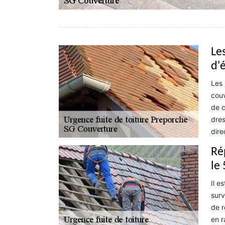
Le
d'é
Les 
couv
de c
dres
dire
Ré
le
Il e
surv
de r
en r