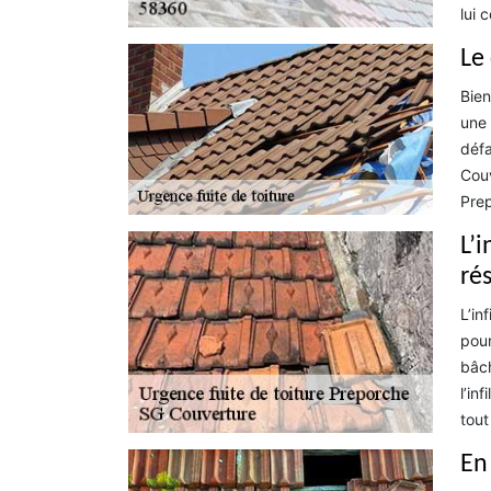
lui 
Le
Bien
une 
défa
Couv
Pre
L’
ré
L’in
pour
bâch
l’in
tout
En