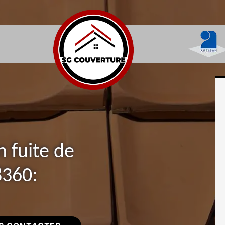
n fuite de
8360: