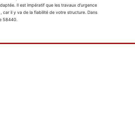
 adaptée. Il est impératif que les travaux d’urgence
 car il y va de la fiabilité de votre structure. Dans
le 58440.
Très bon relati