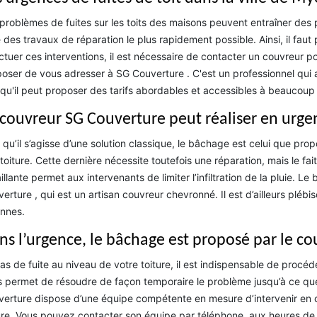
problèmes de fuites sur les toits des maisons peuvent entraîner des p
e des travaux de réparation le plus rapidement possible. Ainsi, il fau
ctuer ces interventions, il est nécessaire de contacter un couvreur p
oser de vous adresser à SG Couverture . C'est un professionnel qui 
qu'il peut proposer des tarifs abordables et accessibles à beaucou
 couvreur SG Couverture peut réaliser en urge
 qu’il s’agisse d’une solution classique, le bâchage est celui que pro
toiture. Cette dernière nécessite toutefois une réparation, mais le fa
illante permet aux intervenants de limiter l’infiltration de la pluie. L
erture , qui est un artisan couvreur chevronné. Il est d’ailleurs plébi
nnes.
ns l’urgence, le bâchage est proposé par le c
as de fuite au niveau de votre toiture, il est indispensable de procé
 permet de résoudre de façon temporaire le problème jusqu’à ce que
erture dispose d’une équipe compétente en mesure d’intervenir en ca
ure. Vous pouvez contacter son équipe par téléphone, aux heures de b