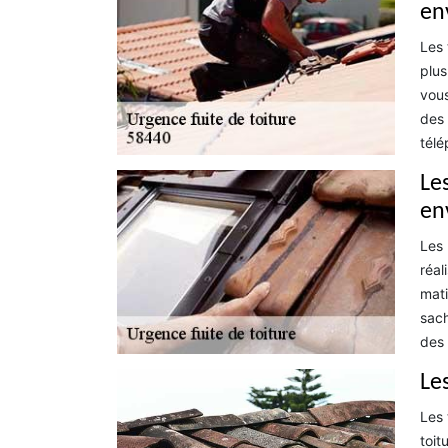
en
Les 
plus
vous
des 
télé
Le
en
Les 
réal
mati
sach
des 
Le
Les 
toit