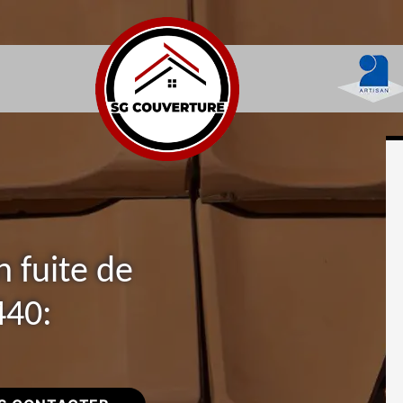
n fuite de
440: