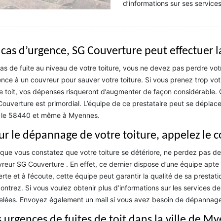
d’informations sur ses services
 cas d’urgence, SG Couverture peut effectuer l
as de fuite au niveau de votre toiture, vous ne devez pas perdre votre
nce à un couvreur pour sauver votre toiture. Si vous prenez trop vo
e toit, vos dépenses risqueront d’augmenter de façon considérable. 
ouverture est primordial. L’équipe de ce prestataire peut se déplace
t le 58440 et même à Myennes.
ur le dépannage de votre toiture, appelez le 
que vous constatez que votre toiture se détériore, ne perdez pas d
reur SG Couverture . En effet, ce dernier dispose d’une équipe apte à
rte et à l’écoute, cette équipe peut garantir la qualité de sa presta
ontrez. Si vous voulez obtenir plus d’informations sur les services 
lées. Envoyez également un mail si vous avez besoin de dépannage 
s urgences de fuites de toit dans la ville de M