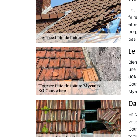
Les 
fair
effe
prop
pas 
Le
Bien
une 
défa
Couv
Mye
Da
En c
vous
Couv
toit