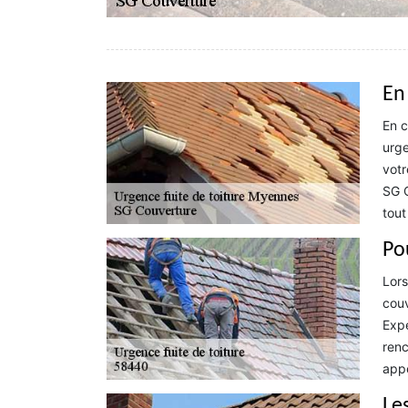
En
En c
urge
votr
SG C
tou
Po
Lors
couv
Expe
renc
appe
Le