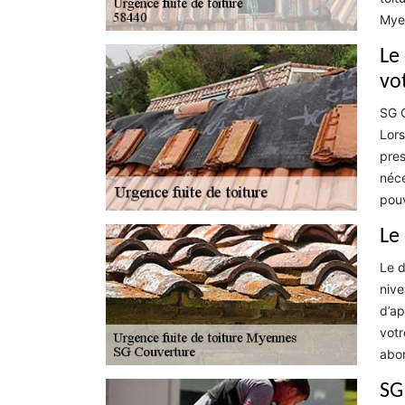
Myen
Le
vo
SG C
Lors
pres
néce
pouv
Le
Le d
nive
d’ap
votr
abor
SG