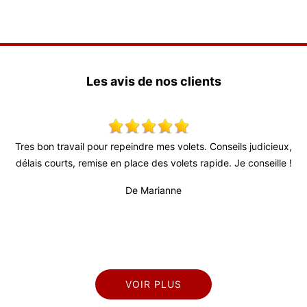
Les avis de nos clients
e mes volets. Conseils judicieux,
Super travail ! Équipe très agréa
 des volets rapide. Je conseille !
De Juli
arianne
VOIR PLUS