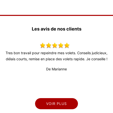
Les avis de nos clients
eindre mes volets. Conseils judicieux,
Super travail ! Équipe très a
place des volets rapide. Je conseille !
De 
De Marianne
VOIR PLUS