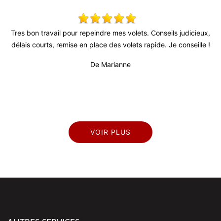
s
Tres bon travail pour repeindre mes volets. Conseils judicieux,
S
l
délais courts, remise en place des volets rapide. Je conseille !
rès
De Marianne
VOIR PLUS