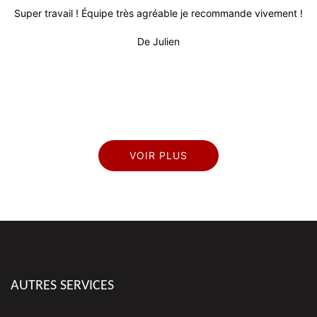
s
Super travail ! Équipe très agréable je recommande vivement !
T
l
d
De Julien
rès
VOIR PLUS
AUTRES SERVICES