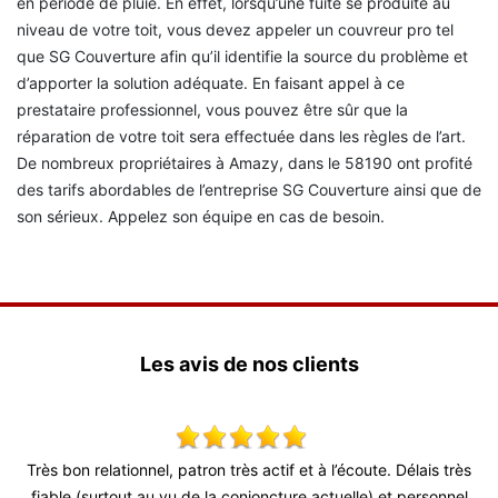
en période de pluie. En effet, lorsqu’une fuite se produite au
niveau de votre toit, vous devez appeler un couvreur pro tel
que SG Couverture afin qu’il identifie la source du problème et
d’apporter la solution adéquate. En faisant appel à ce
prestataire professionnel, vous pouvez être sûr que la
réparation de votre toit sera effectuée dans les règles de l’art.
De nombreux propriétaires à Amazy, dans le 58190 ont profité
des tarifs abordables de l’entreprise SG Couverture ainsi que de
son sérieux. Appelez son équipe en cas de besoin.
Les avis de nos clients
x,
Très bon relationnel, patron très actif et à l’écoute. Délais très
S
 !
fiable (surtout au vu de la conjoncture actuelle) et personnel