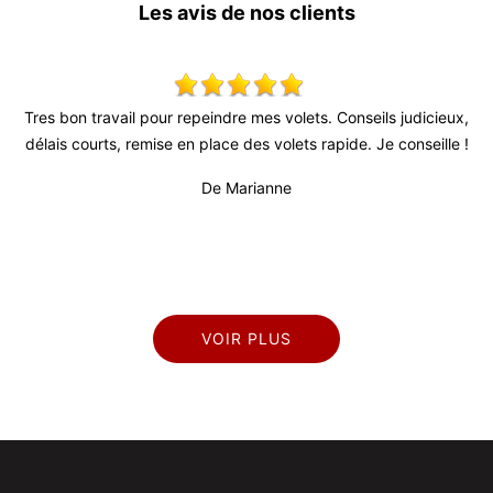
Les avis de nos clients
s
Tres bon travail pour repeindre mes volets. Conseils judicieux,
S
l
délais courts, remise en place des volets rapide. Je conseille !
rès
De Marianne
VOIR PLUS