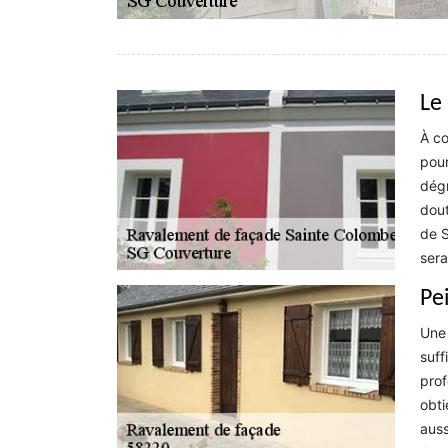
Le
À co
pour
dégr
dout
de S
sera
Pe
Une 
suff
prof
obti
auss