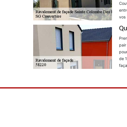
Couv
entr
vos 
Qu
Prem
pair
pour
de 1
faça