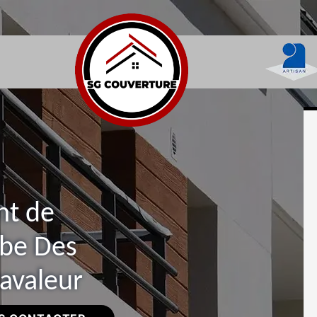
nt de
mbe Des
ravaleur