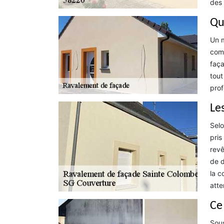
des 
Qu
Un m
comm
faça
tout
prof
Le
Selo
pris
revê
de d
la c
atte
Ce
Sous