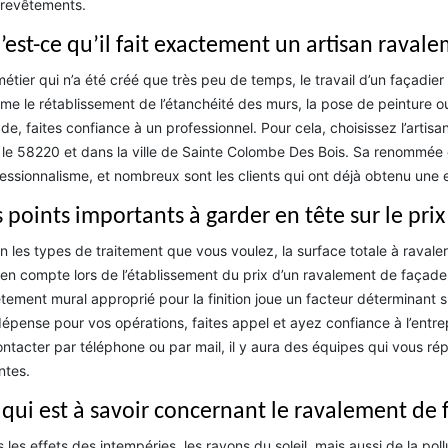
revêtements.
’est-ce qu’il fait exactement un artisan raval
étier qui n’a été créé que très peu de temps, le travail d’un façadier s
e le rétablissement de l’étanchéité des murs, la pose de peinture o
de, faites confiance à un professionnel. Pour cela, choisissez l’art
 le 58220 et dans la ville de Sainte Colombe Des Bois. Sa renommée e
essionnalisme, et nombreux sont les clients qui ont déjà obtenu une e
s points importants à garder en tête sur le pr
n les types de traitement que vous voulez, la surface totale à ravaler
 en compte lors de l’établissement du prix d’un ravalement de façade.
tement mural approprié pour la finition joue un facteur déterminant s
épense pour vos opérations, faites appel et ayez confiance à l’entr
ontacter par téléphone ou par mail, il y aura des équipes qui vous rép
ntes.
 qui est à savoir concernant le ravalement de 
 les effets des intempéries, les rayons du soleil, mais aussi de la pol