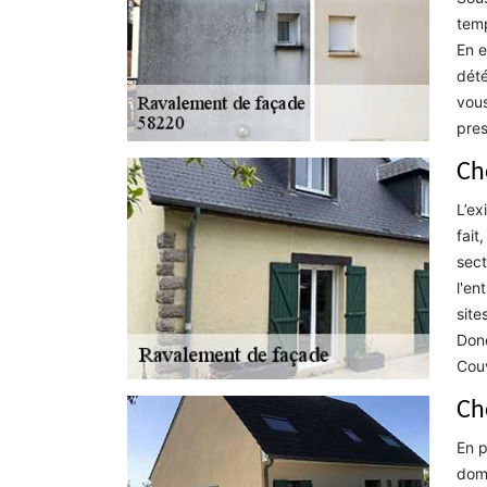
temp
En e
dété
vous
pres
Ch
L’ex
fait
sect
l'en
site
Donc
Couv
Ch
En p
doma