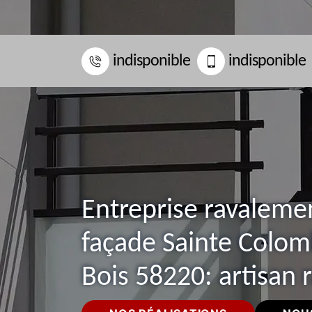
indisponible
indisponible
Entreprise ravaleme
façade Sainte Colo
Bois 58220: artisan 