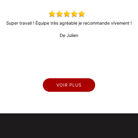
x,
Super travail ! Équipe très agréable je recommande vivement !
 !
De Julien
pr
VOIR PLUS