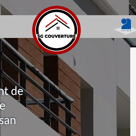
nt de
De
isan