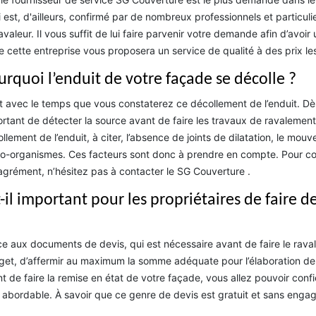
 est, d'ailleurs, confirmé par de nombreux professionnels et particulier
avaleur. Il vous suffit de lui faire parvenir votre demande afin d’avoir
e cette entreprise vous proposera un service de qualité à des prix l
urquoi l’enduit de votre façade se décolle ?
t avec le temps que vous constaterez ce décollement de l’enduit. Dès 
rtant de détecter la source avant de faire les travaux de ravalement. 
llement de l’enduit, à citer, l’absence de joints de dilatation, le mou
o-organismes. Ces facteurs sont donc à prendre en compte. Pour con
grément, n’hésitez pas à contacter le SG Couverture .
t-il important pour les propriétaires de faire 
e aux documents de devis, qui est nécessaire avant de faire le rava
et, d’affermir au maximum la somme adéquate pour l’élaboration de v
t de faire la remise en état de votre façade, vous allez pouvoir confier 
 abordable. À savoir que ce genre de devis est gratuit et sans enga