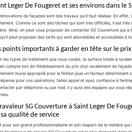
int Leger De Fougeret et ses environs dans le 
rénovations de façades sont des travaux qu'il faut réaliser. En effet, 
lement. Comme ce sont des tâches qui sont très difficiles, il est très
ère. Ainsi, on peut vous proposer de contacter SG Couverture qui a 
qu'il peut proposer des tarifs qui sont abordables et accessibles à to
s points importants à garder en tête sur le pr
n les types de traitement que vous voulez, la surface totale à ravaler
 en compte lors de l’établissement du prix d’un ravalement de façade.
tement mural approprié pour la finition joue un facteur déterminant s
épense pour vos opérations, faites appel et ayez confiance à l’entr
ontacter par téléphone ou par mail, il y aura des équipes qui vous rép
ntes.
 ravaleur SG Couverture à Saint Leger De Foug
 sa qualité de service
t pour son grand professionnalisme et son respect de la matière qui 
le fournisseur de service SG Couverture est le plus demandé dans le 