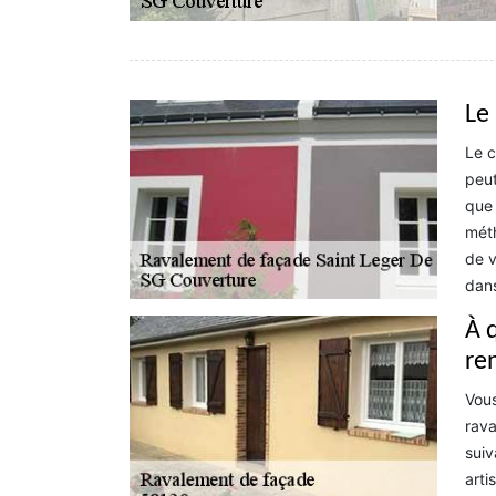
Le
Le c
peut
que 
méth
de v
dans
À 
re
Vous
rava
suiv
arti