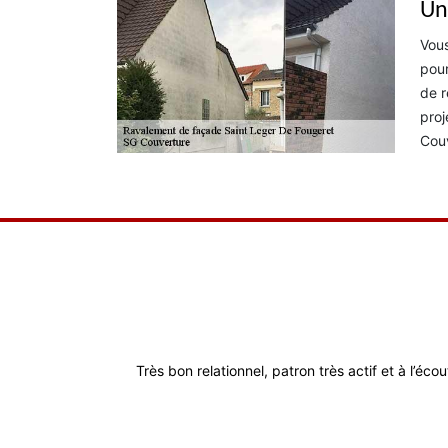
Un
Vous
pour
de r
proj
Couv
Très bon relationnel, patron très actif et à l’éco