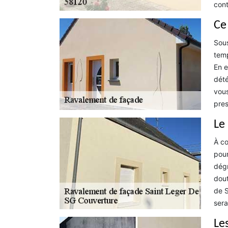
cont
Ce
Sous
temp
En e
dété
vous
pres
Le
À co
pour
dégr
dout
de S
sera
Le