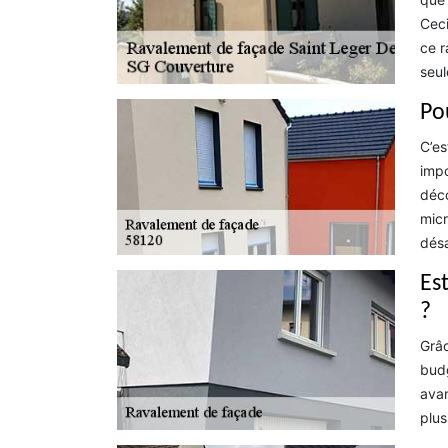
Ceci
ce r
seul
Po
C’es
impo
déco
micr
désa
Es
?
Grâc
budg
avan
plus