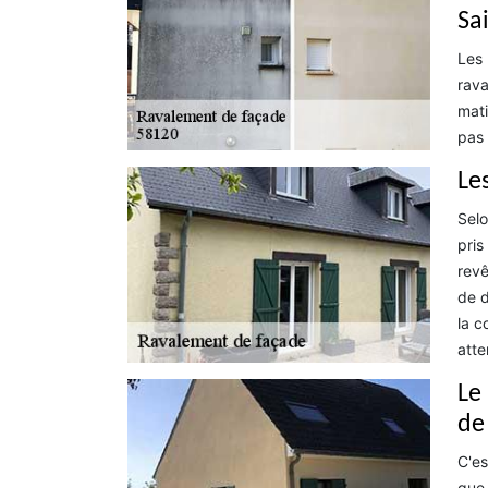
Sa
Les 
rava
mati
pas 
Le
Selo
pris
revê
de d
la c
atte
Le
de
C'es
que 