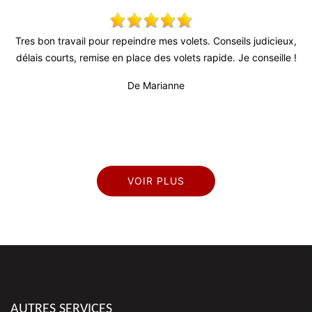
 !
Tres bon travail pour repeindre mes volets. Conseils judicieux,
délais courts, remise en place des volets rapide. Je conseille !
pr
De Marianne
VOIR PLUS
AUTRES SERVICES