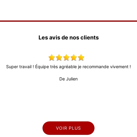
Les avis de nos clients
Super travail ! Équipe très agréable je recommande vivement !
Tr
dé
De Julien
s
VOIR PLUS