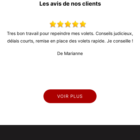
Les avis de nos clients
s
Tres bon travail pour repeindre mes volets. Conseils judicieux,
S
l
délais courts, remise en place des volets rapide. Je conseille !
rès
De Marianne
VOIR PLUS