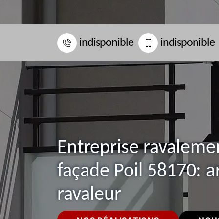
indisponible
indisponible
Entreprise ravaleme
façade Poil 58170: a
ravaleur