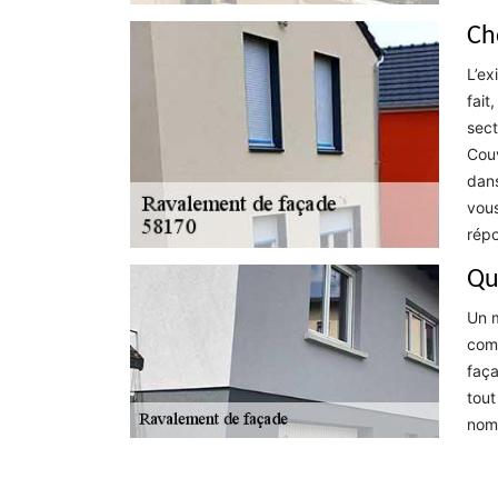
Ch
L’ex
fait
sect
Couv
dans
vous
répo
Qu
Un m
comm
faça
tout
nomb