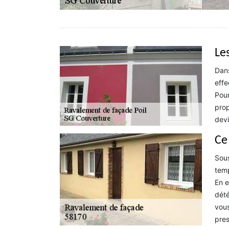
Le
Dans
effe
Pour
prop
devi
Ce
Sous
temp
En e
dété
vous
pres