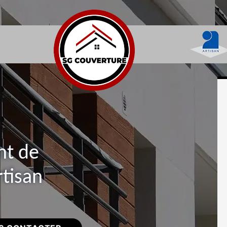
nt de
rtisan