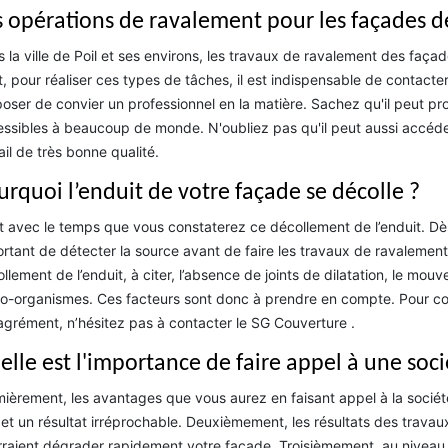
s opérations de ravalement pour les façades 
 la ville de Poil et ses environs, les travaux de ravalement des faça
t, pour réaliser ces types de tâches, il est indispensable de contacte
oser de convier un professionnel en la matière. Sachez qu'il peut pro
ssibles à beaucoup de monde. N'oubliez pas qu'il peut aussi accéder
ail de très bonne qualité.
urquoi l’enduit de votre façade se décolle ?
t avec le temps que vous constaterez ce décollement de l’enduit. Dès 
rtant de détecter la source avant de faire les travaux de ravalement. 
llement de l’enduit, à citer, l’absence de joints de dilatation, le mou
o-organismes. Ces facteurs sont donc à prendre en compte. Pour con
grément, n’hésitez pas à contacter le SG Couverture .
elle est l'importance de faire appel à une soc
ièrement, les avantages que vous aurez en faisant appel à la sociét
 et un résultat irréprochable. Deuxièmement, les résultats des travau
raient dégrader rapidement votre façade. Troisièmement, au niveau d