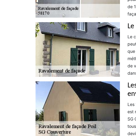
de 1
faça
Le
Le c
peut
que 
méth
de v
dans
Le
en
Les 
est 
SG C
tous
devi