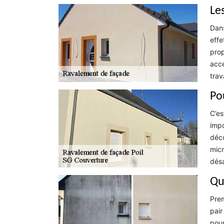
Le
Dans
effe
prop
acce
trav
Po
C’es
impo
déco
micr
désa
Qu
Prem
pair
pour