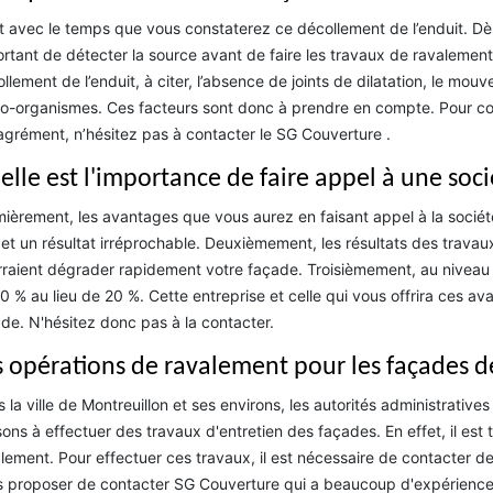
t avec le temps que vous constaterez ce décollement de l’enduit. Dès 
rtant de détecter la source avant de faire les travaux de ravalement. 
llement de l’enduit, à citer, l’absence de joints de dilatation, le mou
o-organismes. Ces facteurs sont donc à prendre en compte. Pour con
grément, n’hésitez pas à contacter le SG Couverture .
elle est l'importance de faire appel à une soc
ièrement, les avantages que vous aurez en faisant appel à la sociét
 et un résultat irréprochable. Deuxièmement, les résultats des travau
raient dégrader rapidement votre façade. Troisièmement, au niveau d
0 % au lieu de 20 %. Cette entreprise et celle qui vous offrira ces 
de. N'hésitez donc pas à la contacter.
s opérations de ravalement pour les façades d
 la ville de Montreuillon et ses environs, les autorités administrative
ons à effectuer des travaux d'entretien des façades. En effet, il est 
lement. Pour effectuer ces travaux, il est nécessaire de contacter de
 proposer de contacter SG Couverture qui a beaucoup d'expérience en