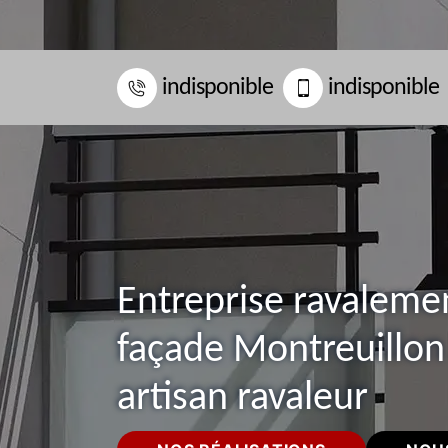
indisponible
indisponible
Entreprise ravaleme
façade Montreuillon
artisan ravaleur