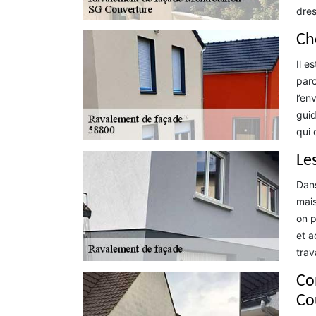
dres
Ch
Il e
parc
l’en
guid
qui 
Le
Dans
mais
on p
et a
trav
Co
Co