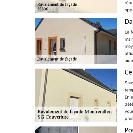
répo
appe
Da
La f
main
moye
affi
aide
Ce
Sous
temp
En e
dété
vous
pres
Po