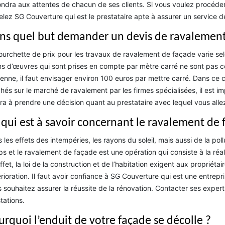
ndra aux attentes de chacun de ses clients. Si vous voulez procéde
lez SG Couverture qui est le prestataire apte à assurer un service de 
ns quel but demander un devis de ravalement
ourchette de prix pour les travaux de ravalement de façade varie selo
s d’œuvres qui sont prises en compte par mètre carré ne sont pas c
nne, il faut envisager environ 100 euros par mettre carré. Dans ce c
chés sur le marché de ravalement par les firmes spécialisées, il est 
ra à prendre une décision quant au prestataire avec lequel vous allez
 qui est à savoir concernant le ravalement de 
 les effets des intempéries, les rayons du soleil, mais aussi de la pol
s et le ravalement de façade est une opération qui consiste à la réa
ffet, la loi de la construction et de l’habitation exigent aux propriét
rioration. Il faut avoir confiance à SG Couverture qui est une entre
 souhaitez assurer la réussite de la rénovation. Contacter ses expert
tations.
urquoi l’enduit de votre façade se décolle ?