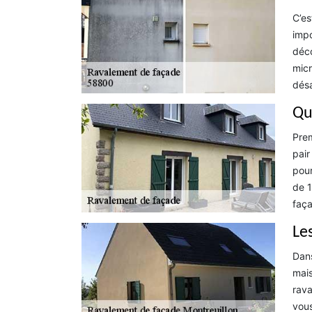
C’es
impo
déco
micr
désa
Qu
Prem
pair
pour
de 1
faça
Le
Dans
mais
rava
vous