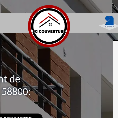
nt de
 58800: