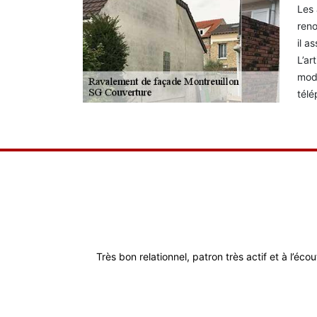
Les 
reno
il a
L’ar
mode
télé
Très bon relationnel, patron très actif et à l’éco