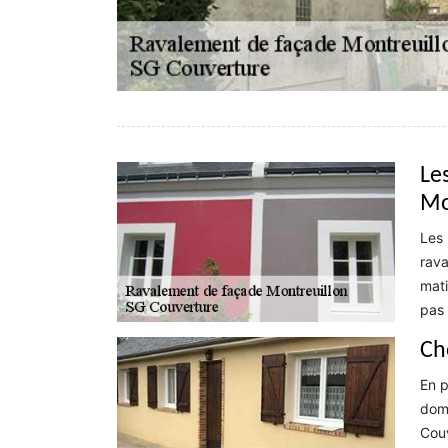
Le
Mo
Les 
rava
mati
pas 
Ch
En p
doma
Couv